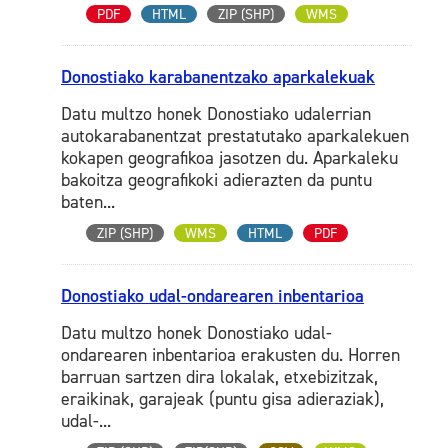
PDF
HTML
ZIP (SHP)
WMS
Donostiako karabanentzako aparkalekuak
Datu multzo honek Donostiako udalerrian
autokarabanentzat prestatutako aparkalekuen
kokapen geografikoa jasotzen du. Aparkaleku
bakoitza geografikoki adierazten da puntu
baten...
ZIP (SHP)
WMS
HTML
PDF
Donostiako udal-ondarearen inbentarioa
Datu multzo honek Donostiako udal-
ondarearen inbentarioa erakusten du. Horren
barruan sartzen dira lokalak, etxebizitzak,
eraikinak, garajeak (puntu gisa adieraziak),
udal-...