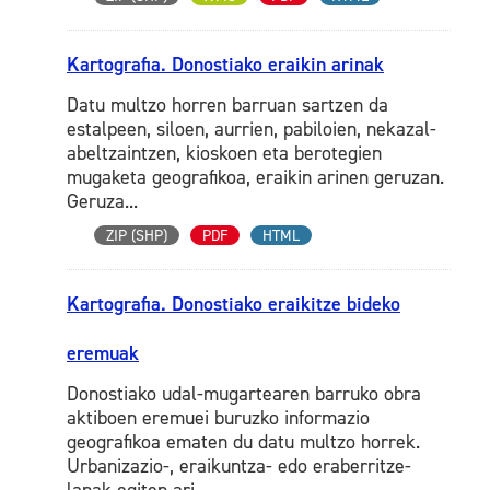
Kartografia. Donostiako eraikin arinak
Datu multzo horren barruan sartzen da
estalpeen, siloen, aurrien, pabiloien, nekazal-
abeltzaintzen, kioskoen eta berotegien
mugaketa geografikoa, eraikin arinen geruzan.
Geruza...
ZIP (SHP)
PDF
HTML
Kartografia. Donostiako eraikitze bideko
eremuak
Donostiako udal-mugartearen barruko obra
aktiboen eremuei buruzko informazio
geografikoa ematen du datu multzo horrek.
Urbanizazio-, eraikuntza- edo eraberritze-