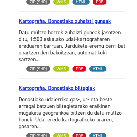
ZIP (SHP)
WMS
HTML
PDF
Kartografia. Donostiako zuhaizti guneak
Datu multzo horrek zuhaizti guneak jasotzen
ditu, 1:500 eskalako udal-kartografiaren
ereduaren barruan. Jarduketa-eremu berri bat
onartzen den bakoitzean, automatikoki
sartzen...
ZIP (SHP)
WMS
PDF
HTML
Kartografia. Donostiako biltegiak
Donostiako udalerriko gas-, ur- eta beste
erregai batzuen biltegietarako eraikinen
mugaketa geografikoa biltzen du datu-multzo
honek. Udal eredu kartografikoko uraren,
gasaren...
ZIP (SHP)
WMS
PDF
HTML