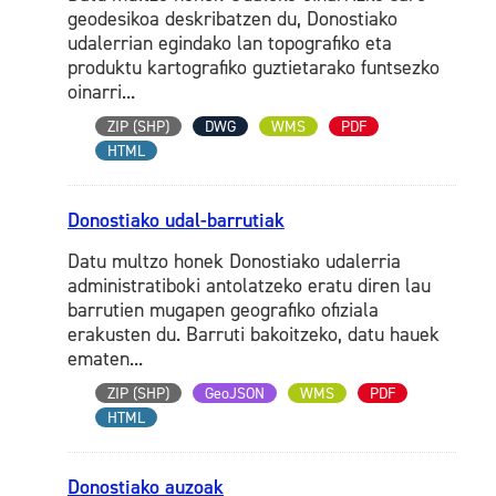
geodesikoa deskribatzen du, Donostiako
udalerrian egindako lan topografiko eta
produktu kartografiko guztietarako funtsezko
oinarri...
ZIP (SHP)
DWG
WMS
PDF
HTML
Donostiako udal-barrutiak
Datu multzo honek Donostiako udalerria
administratiboki antolatzeko eratu diren lau
barrutien mugapen geografiko ofiziala
erakusten du. Barruti bakoitzeko, datu hauek
ematen...
ZIP (SHP)
GeoJSON
WMS
PDF
HTML
Donostiako auzoak