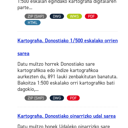
1:500 eskalan egindako kartografia digitalaren
parte...
ZIP (SHP)
DWG
WMS
PDF
HTML
Kartografia. Donostiako 1/500 eskalako orrien
sarea
Datu multzo horrek Donostiako sare
kartografikoa edo indize kartografikoa
aurkezten du, 891 lauki zenbakitutan banatuta.
Bakoitza 1:500 eskalako orri kartografiko bati
dagokio,...
ZIP (SHP)
DWG
PDF
Kartografia. Donostiako oinarrizko udal sarea
Datu multzo honek Udaleko oinarrizko sare