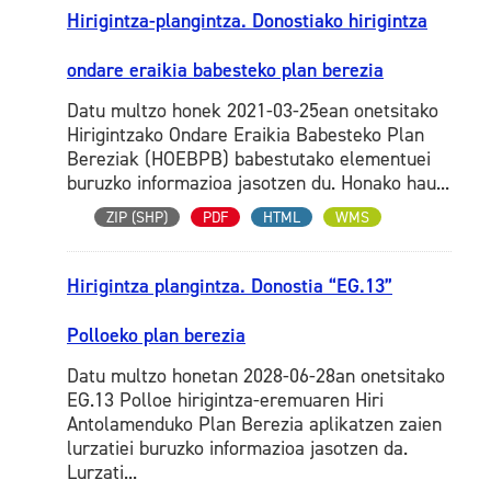
Hirigintza-plangintza. Donostiako hirigintza
ondare eraikia babesteko plan berezia
Datu multzo honek 2021-03-25ean onetsitako
Hirigintzako Ondare Eraikia Babesteko Plan
Bereziak (HOEBPB) babestutako elementuei
buruzko informazioa jasotzen du. Honako hau...
ZIP (SHP)
PDF
HTML
WMS
Hirigintza plangintza. Donostia “EG.13”
Polloeko plan berezia
Datu multzo honetan 2028-06-28an onetsitako
EG.13 Polloe hirigintza-eremuaren Hiri
Antolamenduko Plan Berezia aplikatzen zaien
lurzatiei buruzko informazioa jasotzen da.
Lurzati...