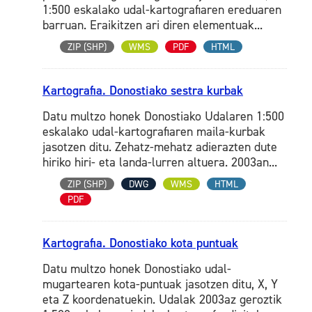
1:500 eskalako udal-kartografiaren ereduaren
barruan. Eraikitzen ari diren elementuak...
ZIP (SHP)
WMS
PDF
HTML
Kartografia. Donostiako sestra kurbak
Datu multzo honek Donostiako Udalaren 1:500
eskalako udal-kartografiaren maila-kurbak
jasotzen ditu. Zehatz-mehatz adierazten dute
hiriko hiri- eta landa-lurren altuera. 2003an...
ZIP (SHP)
DWG
WMS
HTML
PDF
Kartografia. Donostiako kota puntuak
Datu multzo honek Donostiako udal-
mugartearen kota-puntuak jasotzen ditu, X, Y
eta Z koordenatuekin. Udalak 2003az geroztik