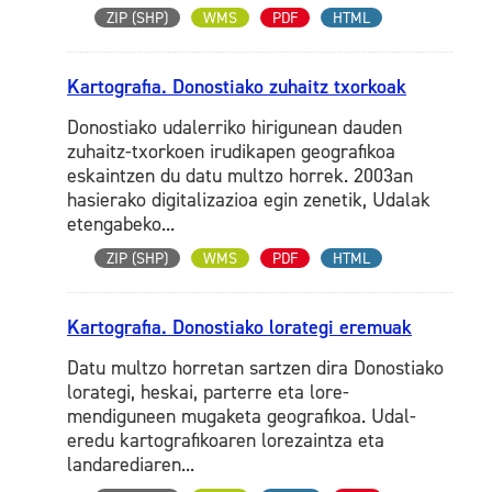
ZIP (SHP)
WMS
PDF
HTML
Kartografia. Donostiako zuhaitz txorkoak
Donostiako udalerriko hirigunean dauden
zuhaitz-txorkoen irudikapen geografikoa
eskaintzen du datu multzo horrek. 2003an
hasierako digitalizazioa egin zenetik, Udalak
etengabeko...
ZIP (SHP)
WMS
PDF
HTML
Kartografia. Donostiako lorategi eremuak
Datu multzo horretan sartzen dira Donostiako
lorategi, heskai, parterre eta lore-
mendiguneen mugaketa geografikoa. Udal-
eredu kartografikoaren lorezaintza eta
landarediaren...