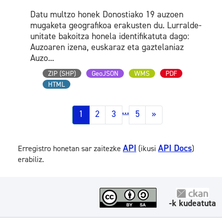
Datu multzo honek Donostiako 19 auzoen
mugaketa geografikoa erakusten du. Lurralde-
unitate bakoitza honela identifikatuta dago:
Auzoaren izena, euskaraz eta gaztelaniaz
Auzo...
ZIP (SHP)
GeoJSON
WMS
PDF
HTML
...
1
2
3
5
»
API
API Docs
Erregistro honetan sar zaitezke
(ikusi
)
erabiliz.
-k kudeatuta