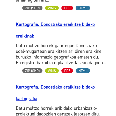
lanak egiten ari...
ZIP (SHP)
WMS
PDF
HTML
Kartografia. Donostiako eraikitze bideko
eraikinak
Datu multzo horrek gaur egun Donostiako
udal-mugartean eraikitzen ari diren eraikinei
buruzko informazio geografikoa ematen du.
Erregistro bakoitza egikaritze-fasean dagoen...
ZIP (SHP)
WMS
PDF
HTML
Kartografia. Donostiako eraikitze bideko
kartografia
Datu multzo horrek aribideko urbanizazio-
proiektuei dagozkien geruzak jasotzen ditu,