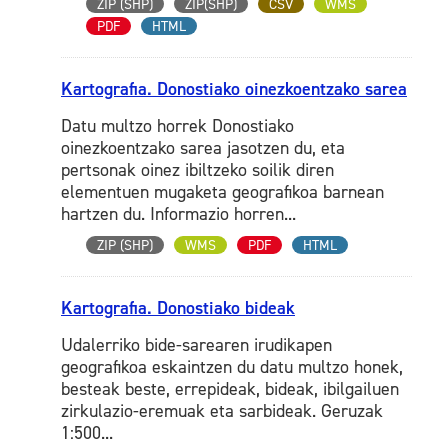
ZIP (SHP)
ZIP(SHP)
CSV
WMS
PDF
HTML
Kartografia. Donostiako oinezkoentzako sarea
Datu multzo horrek Donostiako
oinezkoentzako sarea jasotzen du, eta
pertsonak oinez ibiltzeko soilik diren
elementuen mugaketa geografikoa barnean
hartzen du. Informazio horren...
ZIP (SHP)
WMS
PDF
HTML
Kartografia. Donostiako bideak
Udalerriko bide-sarearen irudikapen
geografikoa eskaintzen du datu multzo honek,
besteak beste, errepideak, bideak, ibilgailuen
zirkulazio-eremuak eta sarbideak. Geruzak
1:500...