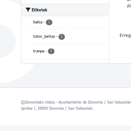
z
Etiketak
habia
-
1
Erreg
liztor_beltza
-
1
tranpa
-
1
©Donostiako Udala - Ayuntamiento de Donostia / San Sebastiá
Ijentea 1, 20003 Donostia / San Sebastián.