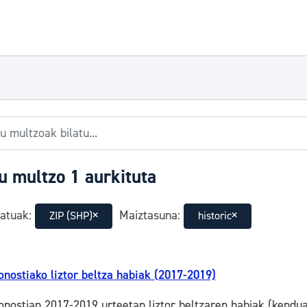
u multzo 1 aurkituta
atuak:
Maiztasuna:
ZIP (SHP)
historic
onostiako liztor beltza habiak (2017-2019)
onostian 2017-2019 urteetan liztor beltzaren habiak (kendu