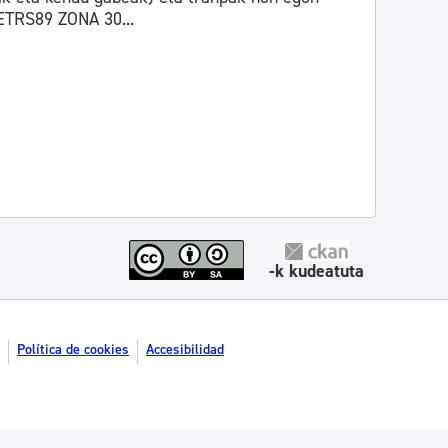
 ETRS89 ZONA 30...
-k kudeatuta
Política de cookies
Accesibilidad