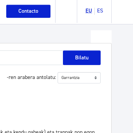
EU
ES
Contacto
Bilatu
-ren arabera antolatu
ak eta kendu gabeak) eta tranpak non egon