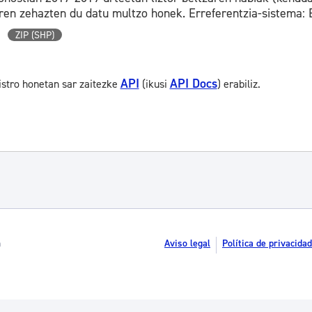
iren zehazten du datu multzo honek. Erreferentzia-sistema:
ZIP (SHP)
API
API Docs
istro honetan sar zaitezke
(ikusi
) erabiliz.
n
Aviso legal
Política de privacidad