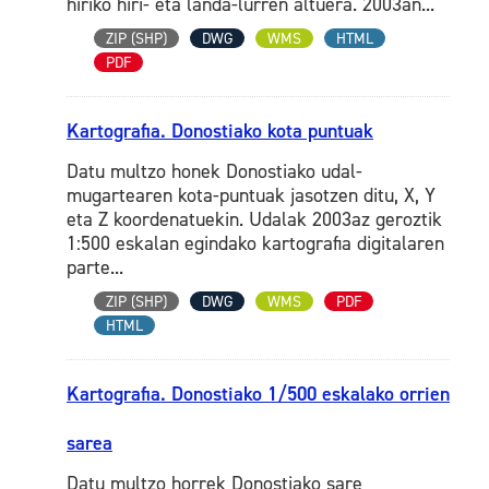
hiriko hiri- eta landa-lurren altuera. 2003an...
ZIP (SHP)
DWG
WMS
HTML
PDF
Kartografia. Donostiako kota puntuak
Datu multzo honek Donostiako udal-
mugartearen kota-puntuak jasotzen ditu, X, Y
eta Z koordenatuekin. Udalak 2003az geroztik
1:500 eskalan egindako kartografia digitalaren
parte...
ZIP (SHP)
DWG
WMS
PDF
HTML
Kartografia. Donostiako 1/500 eskalako orrien
sarea
Datu multzo horrek Donostiako sare