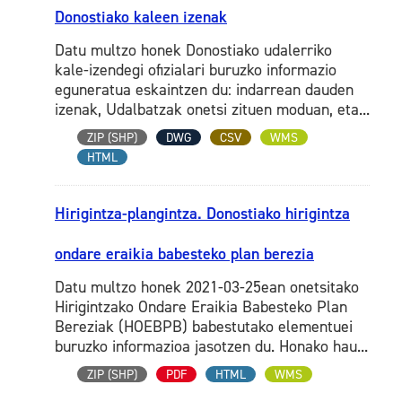
Donostiako kaleen izenak
Datu multzo honek Donostiako udalerriko
kale-izendegi ofizialari buruzko informazio
eguneratua eskaintzen du: indarrean dauden
izenak, Udalbatzak onetsi zituen moduan, eta...
ZIP (SHP)
DWG
CSV
WMS
HTML
Hirigintza-plangintza. Donostiako hirigintza
ondare eraikia babesteko plan berezia
Datu multzo honek 2021-03-25ean onetsitako
Hirigintzako Ondare Eraikia Babesteko Plan
Bereziak (HOEBPB) babestutako elementuei
buruzko informazioa jasotzen du. Honako hau...
ZIP (SHP)
PDF
HTML
WMS