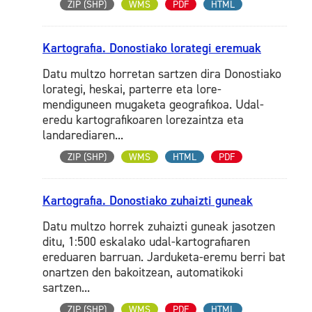
ZIP (SHP)
WMS
PDF
HTML
Kartografia. Donostiako lorategi eremuak
Datu multzo horretan sartzen dira Donostiako
lorategi, heskai, parterre eta lore-
mendiguneen mugaketa geografikoa. Udal-
eredu kartografikoaren lorezaintza eta
landarediaren...
ZIP (SHP)
WMS
HTML
PDF
Kartografia. Donostiako zuhaizti guneak
Datu multzo horrek zuhaizti guneak jasotzen
ditu, 1:500 eskalako udal-kartografiaren
ereduaren barruan. Jarduketa-eremu berri bat
onartzen den bakoitzean, automatikoki
sartzen...
ZIP (SHP)
WMS
PDF
HTML