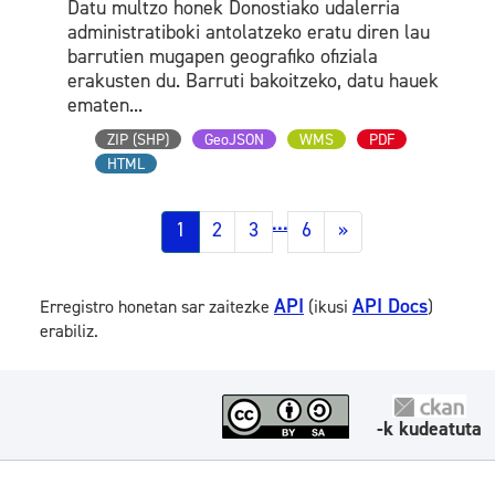
Datu multzo honek Donostiako udalerria
administratiboki antolatzeko eratu diren lau
barrutien mugapen geografiko ofiziala
erakusten du. Barruti bakoitzeko, datu hauek
ematen...
ZIP (SHP)
GeoJSON
WMS
PDF
HTML
...
1
2
3
6
»
API
API Docs
Erregistro honetan sar zaitezke
(ikusi
)
erabiliz.
-k kudeatuta