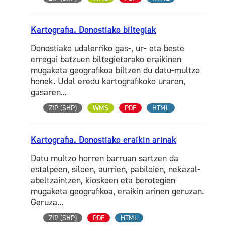
Kartografia. Donostiako biltegiak
Donostiako udalerriko gas-, ur- eta beste
erregai batzuen biltegietarako eraikinen
mugaketa geografikoa biltzen du datu-multzo
honek. Udal eredu kartografikoko uraren,
gasaren...
ZIP (SHP)
WMS
PDF
HTML
Kartografia. Donostiako eraikin arinak
Datu multzo horren barruan sartzen da
estalpeen, siloen, aurrien, pabiloien, nekazal-
abeltzaintzen, kioskoen eta berotegien
mugaketa geografikoa, eraikin arinen geruzan.
Geruza...
ZIP (SHP)
PDF
HTML