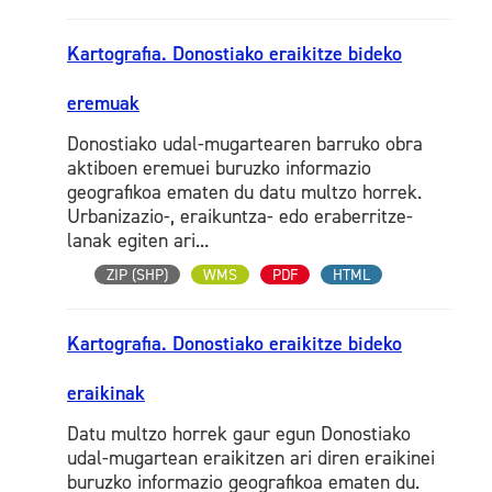
Kartografia. Donostiako eraikitze bideko
eremuak
Donostiako udal-mugartearen barruko obra
aktiboen eremuei buruzko informazio
geografikoa ematen du datu multzo horrek.
Urbanizazio-, eraikuntza- edo eraberritze-
lanak egiten ari...
ZIP (SHP)
WMS
PDF
HTML
Kartografia. Donostiako eraikitze bideko
eraikinak
Datu multzo horrek gaur egun Donostiako
udal-mugartean eraikitzen ari diren eraikinei
buruzko informazio geografikoa ematen du.