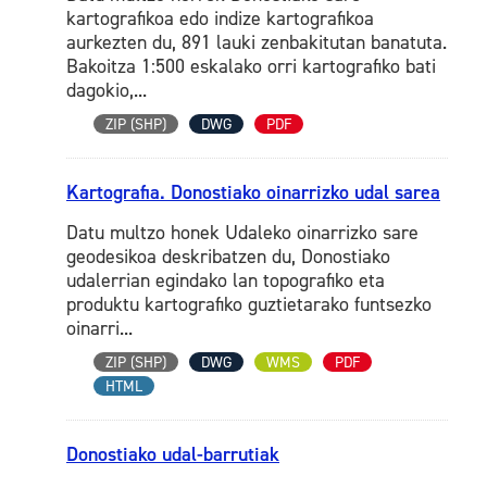
kartografikoa edo indize kartografikoa
aurkezten du, 891 lauki zenbakitutan banatuta.
Bakoitza 1:500 eskalako orri kartografiko bati
dagokio,...
ZIP (SHP)
DWG
PDF
Kartografia. Donostiako oinarrizko udal sarea
Datu multzo honek Udaleko oinarrizko sare
geodesikoa deskribatzen du, Donostiako
udalerrian egindako lan topografiko eta
produktu kartografiko guztietarako funtsezko
oinarri...
ZIP (SHP)
DWG
WMS
PDF
HTML
Donostiako udal-barrutiak