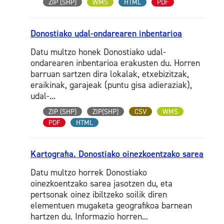
ZIP (SHP)
WMS
HTML
PDF
Donostiako udal-ondarearen inbentarioa
Datu multzo honek Donostiako udal-
ondarearen inbentarioa erakusten du. Horren
barruan sartzen dira lokalak, etxebizitzak,
eraikinak, garajeak (puntu gisa adieraziak),
udal-...
ZIP (SHP)
ZIP(SHP)
CSV
WMS
PDF
HTML
Kartografia. Donostiako oinezkoentzako sarea
Datu multzo horrek Donostiako
oinezkoentzako sarea jasotzen du, eta
pertsonak oinez ibiltzeko soilik diren
elementuen mugaketa geografikoa barnean
hartzen du. Informazio horren...