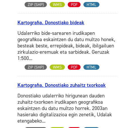
ZIP (SHP)
WMS
PDF
HTML
Kartografia. Donostiako bideak
Udalerriko bide-sarearen irudikapen
geografikoa eskaintzen du datu multzo honek,
besteak beste, errepideak, bideak, ibilgailuen
zirkulazio-eremuak eta sarbideak. Geruzak
1:500...
ZIP (SHP)
WMS
PDF
HTML
Kartografia. Donostiako zuhaitz txorkoak
Donostiako udalerriko hirigunean dauden
zuhaitz-txorkoen irudikapen geografikoa
eskaintzen du datu multzo horrek. 2003an
hasierako digitalizazioa egin zenetik, Udalak
etengabeko...