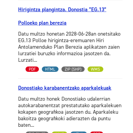
Hirigintza plangintza. Donostia “EG.13”
Polloeko plan berezia
Datu multzo honetan 2028-06-28an onetsitako
EG.13 Polloe hirigintza-eremuaren Hiri
Antolamenduko Plan Berezia aplikatzen zaien
lurzatiei buruzko informazioa jasotzen da.
Lurzati...
PDF
HTML
ZIP (SHP)
WMS
Donostiako karabanentzako aparkalekuak
Datu multzo honek Donostiako udalerrian
autokarabanentzat prestatutako aparkalekuen
kokapen geografikoa jasotzen du. Aparkaleku
bakoitza geografikoki adierazten da puntu
baten...