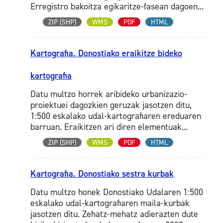
Erregistro bakoitza egikaritze-fasean dagoen...
ZIP (SHP)
WMS
PDF
HTML
Kartografia. Donostiako eraikitze bideko
kartografia
Datu multzo horrek aribideko urbanizazio-
proiektuei dagozkien geruzak jasotzen ditu,
1:500 eskalako udal-kartografiaren ereduaren
barruan. Eraikitzen ari diren elementuak...
ZIP (SHP)
WMS
PDF
HTML
Kartografia. Donostiako sestra kurbak
Datu multzo honek Donostiako Udalaren 1:500
eskalako udal-kartografiaren maila-kurbak
jasotzen ditu. Zehatz-mehatz adierazten dute