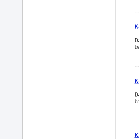
K
D
l
K
D
b
K