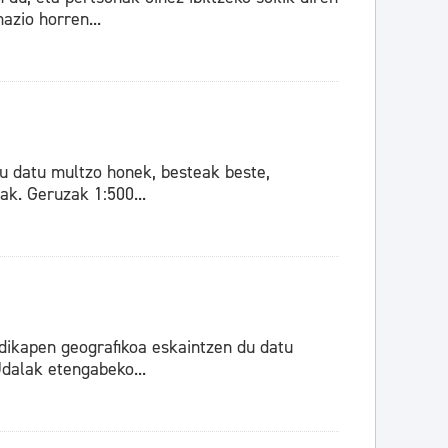
zio horren...
u datu multzo honek, besteak beste,
ak. Geruzak 1:500...
dikapen geografikoa eskaintzen du datu
Udalak etengabeko...