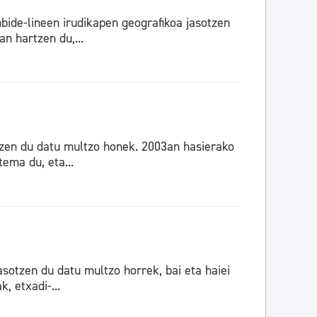
bide-lineen irudikapen geografikoa jasotzen
n hartzen du,...
tzen du datu multzo honek. 2003an hasierako
ema du, eta...
sotzen du datu multzo horrek, bai eta haiei
, etxadi-...