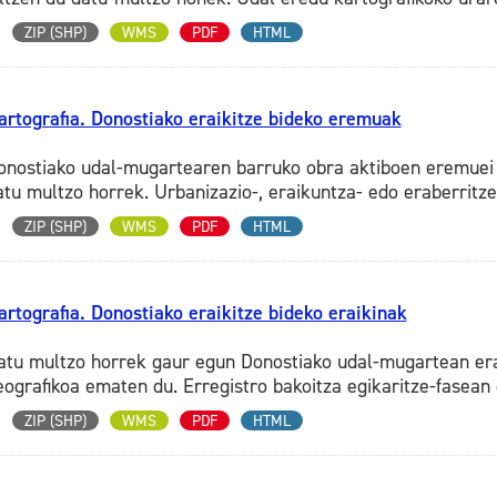
ZIP (SHP)
WMS
PDF
HTML
artografia. Donostiako eraikitze bideko eremuak
onostiako udal-mugartearen barruko obra aktiboen eremuei 
atu multzo horrek. Urbanizazio-, eraikuntza- edo eraberritze-
ZIP (SHP)
WMS
PDF
HTML
artografia. Donostiako eraikitze bideko eraikinak
atu multzo horrek gaur egun Donostiako udal-mugartean eraik
eografikoa ematen du. Erregistro bakoitza egikaritze-fasean 
ZIP (SHP)
WMS
PDF
HTML