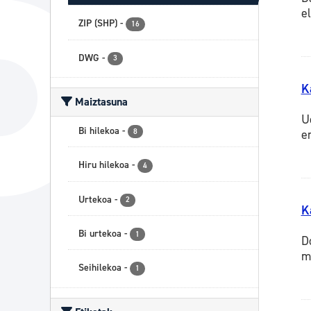
e
ZIP (SHP)
-
16
DWG
-
3
K
Maiztasuna
U
Bi hilekoa
-
8
e
Hiru hilekoa
-
4
Urtekoa
-
2
K
Bi urtekoa
-
1
D
m
Seihilekoa
-
1