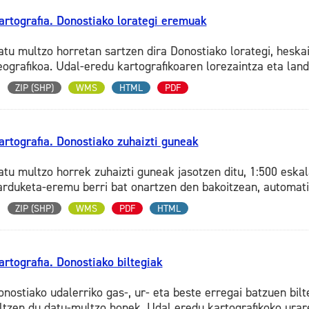
artografia. Donostiako lorategi eremuak
atu multzo horretan sartzen dira Donostiako lorategi, hesk
eografikoa. Udal-eredu kartografikoaren lorezaintza eta land
ZIP (SHP)
WMS
HTML
PDF
artografia. Donostiako zuhaizti guneak
atu multzo horrek zuhaizti guneak jasotzen ditu, 1:500 eska
arduketa-eremu berri bat onartzen den bakoitzean, automatik
ZIP (SHP)
WMS
PDF
HTML
artografia. Donostiako biltegiak
onostiako udalerriko gas-, ur- eta beste erregai batzuen bil
iltzen du datu-multzo honek. Udal eredu kartografikoko urare