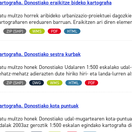
artografia. Donostiako eraikitze bideko kartografia
atu multzo horrek aribideko urbanizazio-proiektuei dagozkie
artografiaren ereduaren barruan. Eraikitzen ari diren elemen
ZIP (SHP)
WMS
PDF
HTML
artografia. Donostiako sestra kurbak
atu multzo honek Donostiako Udalaren 1:500 eskalako udal-k
ehatz-mehatz adierazten dute hiriko hiri- eta landa-lurren al
ZIP (SHP)
DWG
WMS
HTML
PDF
artografia. Donostiako kota puntuak
atu multzo honek Donostiako udal-mugartearen kota-puntuak 
dalak 2003az geroztik 1:500 eskalan egindako kartografia dig