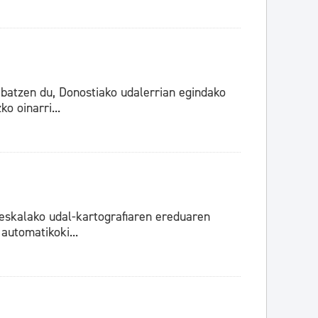
batzen du, Donostiako udalerrian egindako
o oinarri...
eskalako udal-kartografiaren ereduaren
automatikoki...