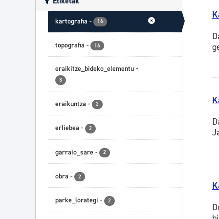
Etiketak
K
kartografia
-
16
D
topografia
-
g
16
eraikitze_bideko_elementu
-
3
K
eraikuntza
-
2
D
erliebea
-
2
J
garraio_sare
-
2
obra
-
2
K
parke_lorategi
-
2
D
b