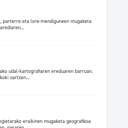
ai, parterre eta lore-mendiguneen mugaketa
arediaren...
lako udal-kartografiaren ereduaren barruan.
oki sartzen...
tegietarako eraikinen mugaketa geografikoa
n, gasaren...