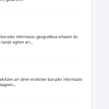
buruzko informazio geografikoa ematen du
lanak egiten ari...
itzen ari diren eraikinei buruzko informazio
dagoen...