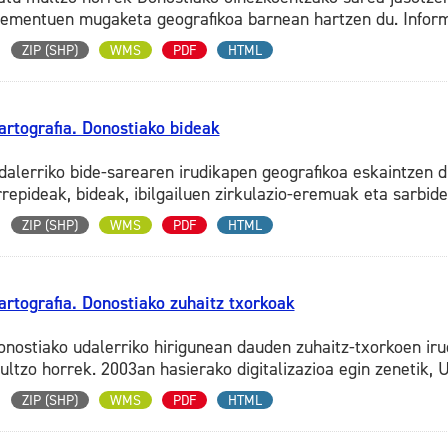
lementuen mugaketa geografikoa barnean hartzen du. Informa
ZIP (SHP)
WMS
PDF
HTML
artografia. Donostiako bideak
dalerriko bide-sarearen irudikapen geografikoa eskaintzen d
rrepideak, bideak, ibilgailuen zirkulazio-eremuak eta sarbide
ZIP (SHP)
WMS
PDF
HTML
artografia. Donostiako zuhaitz txorkoak
onostiako udalerriko hirigunean dauden zuhaitz-txorkoen iru
ultzo horrek. 2003an hasierako digitalizazioa egin zenetik, 
ZIP (SHP)
WMS
PDF
HTML