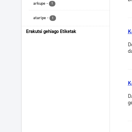
arkupe
-
1
ataripe
-
1
K
Erakutsi gehiago Etiketak
D
d
K
D
g