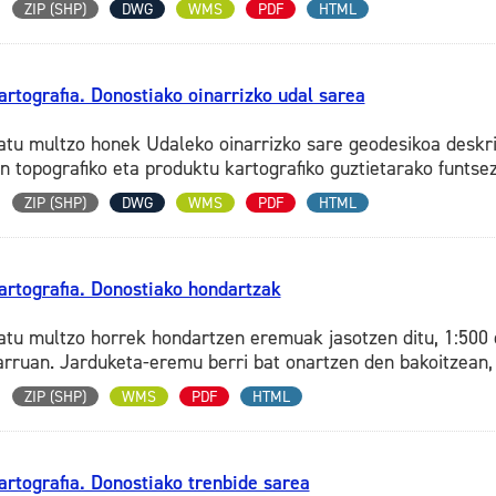
ZIP (SHP)
DWG
WMS
PDF
HTML
artografia. Donostiako oinarrizko udal sarea
atu multzo honek Udaleko oinarrizko sare geodesikoa deskri
an topografiko eta produktu kartografiko guztietarako funtsezk
ZIP (SHP)
DWG
WMS
PDF
HTML
artografia. Donostiako hondartzak
atu multzo horrek hondartzen eremuak jasotzen ditu, 1:500 
arruan. Jarduketa-eremu berri bat onartzen den bakoitzean, 
ZIP (SHP)
WMS
PDF
HTML
artografia. Donostiako trenbide sarea