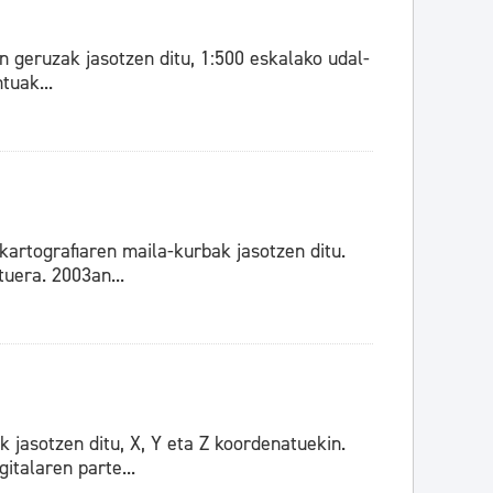
n geruzak jasotzen ditu, 1:500 eskalako udal-
tuak...
artografiaren maila-kurbak jasotzen ditu.
tuera. 2003an...
jasotzen ditu, X, Y eta Z koordenatuekin.
italaren parte...