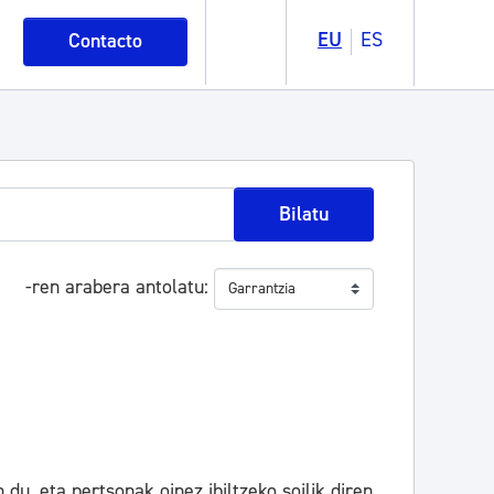
EU
ES
Contacto
Bilatu
-ren arabera antolatu
u, eta pertsonak oinez ibiltzeko soilik diren