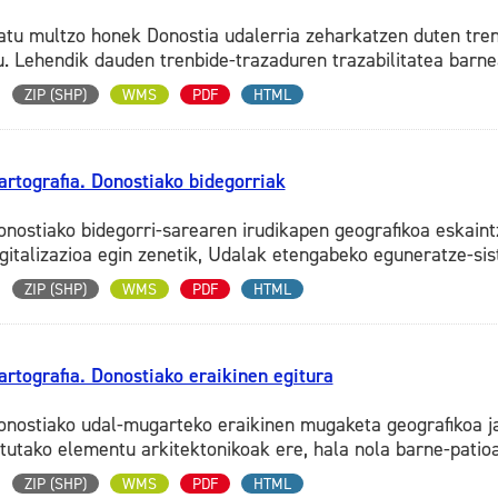
atu multzo honek Donostia udalerria zeharkatzen duten tren
u. Lehendik dauden trenbide-trazaduren trazabilitatea barnea
ZIP (SHP)
WMS
PDF
HTML
artografia. Donostiako bidegorriak
onostiako bidegorri-sarearen irudikapen geografikoa eskain
igitalizazioa egin zenetik, Udalak etengabeko eguneratze-sist
ZIP (SHP)
WMS
PDF
HTML
artografia. Donostiako eraikinen egitura
onostiako udal-mugarteko eraikinen mugaketa geografikoa ja
otutako elementu arkitektonikoak ere, hala nola barne-patioak
ZIP (SHP)
WMS
PDF
HTML