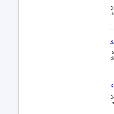
D
d
K
D
d
K
D
l