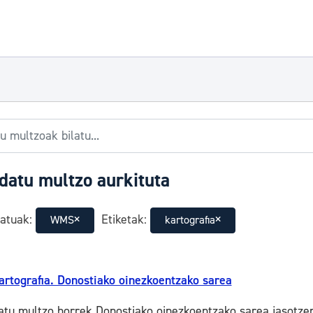
datu multzo aurkituta
atuak:
Etiketak:
WMS
kartografia
artografia. Donostiako oinezkoentzako sarea
atu multzo horrek Donostiako oinezkoentzako sarea jasotzen d