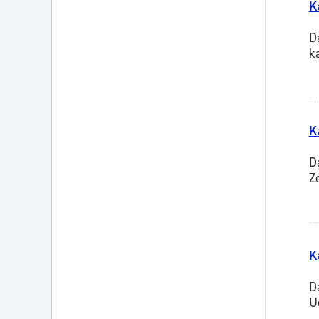
K
D
k
K
D
Z
K
D
U