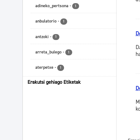
adineko_pertsona
-
1
anbulatorio
-
1
D
antzoki
-
1
D
arreta_bulego
-
1
h
aterpetxe
-
1
Erakutsi gehiago Etiketak
D
M
k