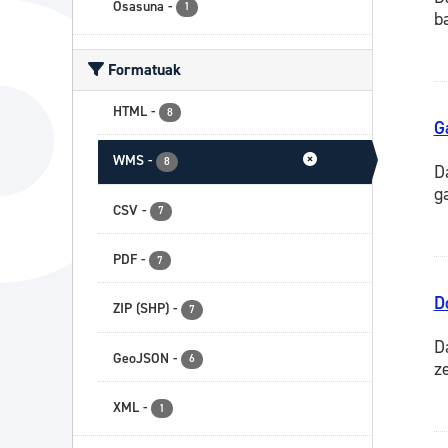
Osasuna
-
1
b
Formatuak
HTML
-
8
G
WMS
-
8
D
g
CSV
-
7
PDF
-
7
D
ZIP (SHP)
-
7
D
GeoJSON
-
6
z
XML
-
1