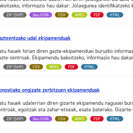
akoitzeko, informazio hau dakar: Jolasgunea identifikatzeko 
ZIP (SHP)
GeoJSON
CSV
WMS
PDF
HTML
azteentzako udal ekipamenduak
atu hauek hirian diren gazte-ekipamenduei buruzko informa
azte-zentroak. Ekipamendu bakoitzeko, informazio hau dakar
ZIP (SHP)
CSV
WMS
PDF
HTML
onostiako ongizate zerbitzuen ekipamenduak
atu hauek udalerrian diren gizarte ekipamendu nagusiei bu
entroak, egoitzak eta zahar-etxeak, esate baterako. Gizarte-
ZIP (SHP)
GeoJSON
CSV
WMS
PDF
HTML