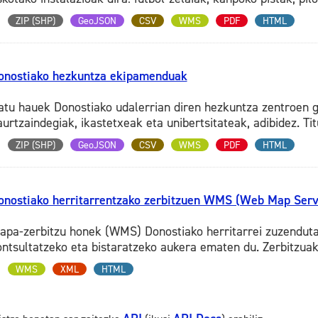
ZIP (SHP)
GeoJSON
CSV
WMS
PDF
HTML
onostiako hezkuntza ekipamenduak
atu hauek Donostiako udalerrian diren hezkuntza zentroen 
aurtzaindegiak, ikastetxeak eta unibertsitateak, adibidez. Tit
ZIP (SHP)
GeoJSON
CSV
WMS
PDF
HTML
onostiako herritarrentzako zerbitzuen WMS (Web Map Servi
apa-zerbitzu honek (WMS) Donostiako herritarrei zuzendut
ontsultatzeko eta bistaratzeko aukera ematen du. Zerbitzua
WMS
XML
HTML