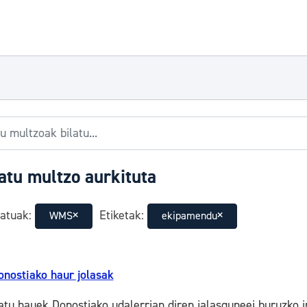
atu multzo aurkituta
atuak:
Etiketak:
WMS
ekipamendu
onostiako haur jolasak
atu hauek Donostiako udalerrian diren jalasguneei buruzko 