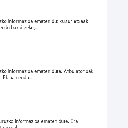
zko informazioa ematen du: kultur etxeak,
ndu bakoitzeko,...
zko informazioa ematen dute. Anbulatorioak,
. Ekipamendu...
uruzko informazioa ematen dute. Era
talekuak,...