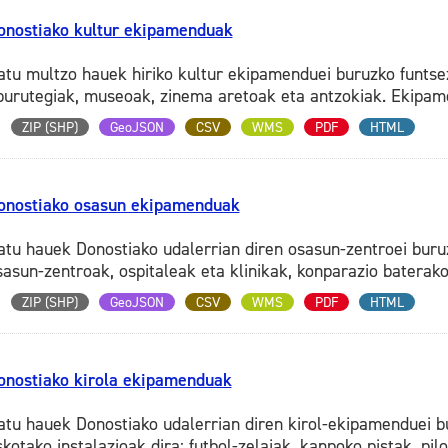
onostiako kultur ekipamenduak
atu multzo hauek hiriko kultur ekipamenduei buruzko funtse
iburutegiak, museoak, zinema aretoak eta antzokiak. Ekipame
ZIP (SHP)
GeoJSON
CSV
WMS
PDF
HTML
onostiako osasun ekipamenduak
atu hauek Donostiako udalerrian diren osasun-zentroei buru
sasun-zentroak, ospitaleak eta klinikak, konparazio baterako
ZIP (SHP)
GeoJSON
CSV
WMS
PDF
HTML
onostiako kirola ekipamenduak
atu hauek Donostiako udalerrian diren kirol-ekipamenduei b
kotako instalazioak dira: futbol-zelaiak, kanpoko pistak, pilo