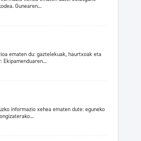
kodea. Gunearen...
zioa ematen du: gaztelekuak, haurtxoak eta
: Ekipamenduaren...
ruzko informazio xehea ematen dute: eguneko
ongizaterako...