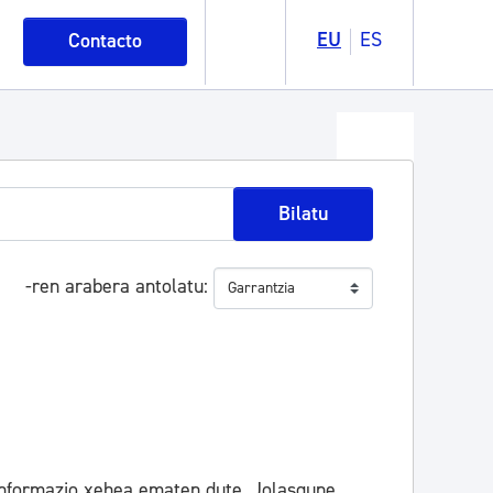
EU
ES
Contacto
Bilatu
-ren arabera antolatu
informazio xehea ematen dute. Jolasgune