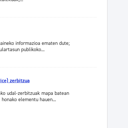
gaineko informazioa ematen dute;
ulartasun publikoko...
ce) zerbitzua
ako udal-zerbitzuak mapa batean
k honako elementu hauen...