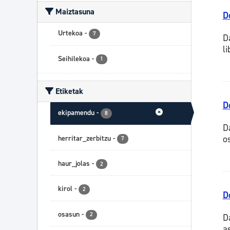
Maiztasuna
D
Urtekoa
-
7
D
l
Seihilekoa
-
1
Etiketak
D
ekipamendu
-
8
D
o
herritar_zerbitzu
-
7
haur_jolas
-
2
kirol
-
2
D
osasun
-
2
D
as