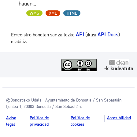
hauen...
WMS
XML
HTML
API
API Docs
Erregistro honetan sar zaitezke
(ikusi
)
erabiliz.
-k kudeatuta
©Donostiako Udala - Ayuntamiento de Donostia / San Sebastián
Ijentea 1, 20003 Donostia / San Sebastián.
Aviso
Política de
Política de
Accesibilidad
legal
privacidad
cookies