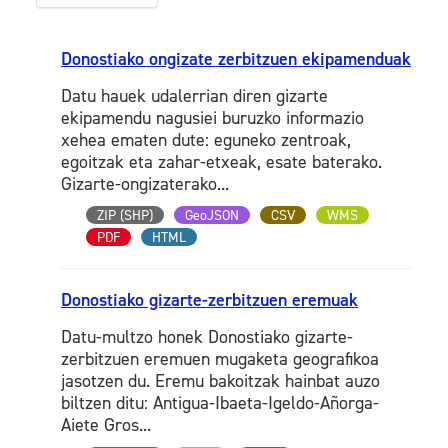
Donostiako ongizate zerbitzuen ekipamenduak
Datu hauek udalerrian diren gizarte
ekipamendu nagusiei buruzko informazio
xehea ematen dute: eguneko zentroak,
egoitzak eta zahar-etxeak, esate baterako.
Gizarte-ongizaterako...
ZIP (SHP)
GeoJSON
CSV
WMS
PDF
HTML
Donostiako gizarte-zerbitzuen eremuak
Datu-multzo honek Donostiako gizarte-
zerbitzuen eremuen mugaketa geografikoa
jasotzen du. Eremu bakoitzak hainbat auzo
biltzen ditu: Antigua-Ibaeta-Igeldo-Añorga-
Aiete Gros...