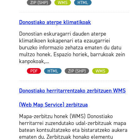
ZIP (SHP)
WMS
HTML
Donostiako aterpe klimatikoak
Donostian eskuragarri dauden aterpe
klimatikoen kokapenari eta ezaugarriei
buruzko informazio zehatza ematen du datu
multzo honek. Espazio horiek, barrukoak zein
kanpokoak,...
PDF
HTML
ZIP (SHP)
WMS
Donostiako herritarrentzako zerbitzuen WMS
(Web Map Service) zerbitzua
Mapa-zerbitzu honek (WMS) Donostiako
herritarrei zuzendutako udal-zerbitzuak mapa
batean kontsultatzeko eta bistaratzeko aukera
ematen du. Zerbitzuak honako elementu