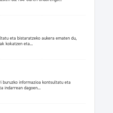
tatu eta bistaratzeko aukera ematen du,
ak kokatzen eta...
i buruzko informazioa kontsultatu eta
a indarrean dagoen...