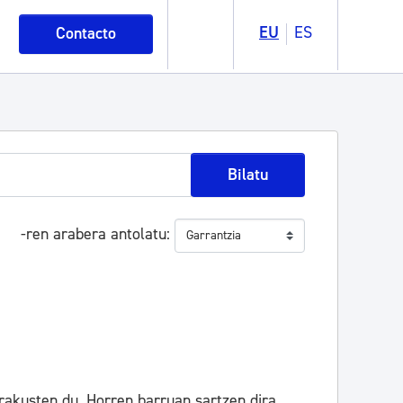
EU
ES
Contacto
Bilatu
-ren arabera antolatu
rakusten du. Horren barruan sartzen dira