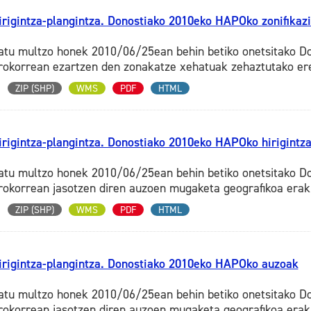
irigintza-plangintza. Donostiako 2010eko HAPOko zonifikaz
atu multzo honek 2010/06/25ean behin betiko onetsitako Do
rokorrean ezartzen den zonakatze xehatuak zehaztutako er
ZIP (SHP)
WMS
PDF
HTML
irigintza-plangintza. Donostiako 2010eko HAPOko hirigintz
atu multzo honek 2010/06/25ean behin betiko onetsitako Do
rokorrean jasotzen diren auzoen mugaketa geografikoa eraku
ZIP (SHP)
WMS
PDF
HTML
irigintza-plangintza. Donostiako 2010eko HAPOko auzoak
atu multzo honek 2010/06/25ean behin betiko onetsitako Do
rokorrean jasotzen diren auzoen mugaketa geografikoa erak