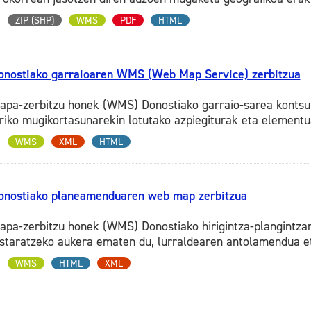
ZIP (SHP)
WMS
PDF
HTML
onostiako garraioaren WMS (Web Map Service) zerbitzua
apa-zerbitzu honek (WMS) Donostiako garraio-sarea kontsul
iriko mugikortasunarekin lotutako azpiegiturak eta elementu
WMS
XML
HTML
onostiako planeamenduaren web map zerbitzua
apa-zerbitzu honek (WMS) Donostiako hirigintza-plangintzar
istaratzeko aukera ematen du, lurraldearen antolamendua et
WMS
HTML
XML