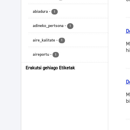
abiadura
-
1
adineko_pertsona
-
1
D
aire_kalitate
-
1
M
h
aireportu
-
1
Erakutsi gehiago Etiketak
D
M
b