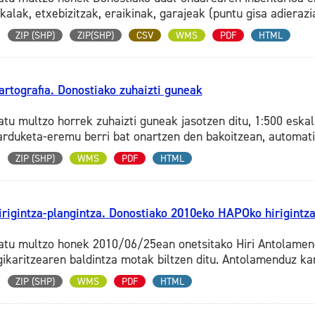
kalak, etxebizitzak, eraikinak, garajeak (puntu gisa adierazia
ZIP (SHP)
ZIP(SHP)
CSV
WMS
PDF
HTML
artografia. Donostiako zuhaizti guneak
atu multzo horrek zuhaizti guneak jasotzen ditu, 1:500 eska
arduketa-eremu berri bat onartzen den bakoitzean, automatik
ZIP (SHP)
WMS
PDF
HTML
irigintza-plangintza. Donostiako 2010eko HAPOko hirigintz
atu multzo honek 2010/06/25ean onetsitako Hiri Antolamend
gikaritzearen baldintza motak biltzen ditu. Antolamenduz kan
ZIP (SHP)
WMS
PDF
HTML