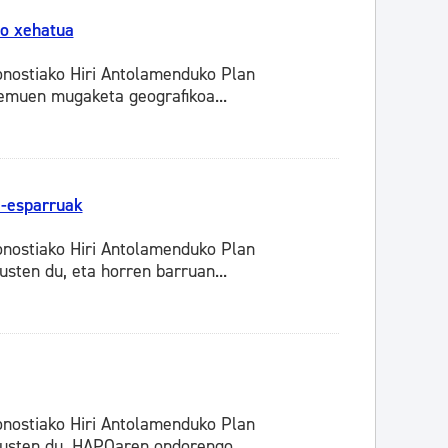
io xehatua
nostiako Hiri Antolamenduko Plan
emuen mugaketa geografikoa...
a-esparruak
nostiako Hiri Antolamenduko Plan
sten du, eta horren barruan...
nostiako Hiri Antolamenduko Plan
usten du. HAPOaren ondorengo...