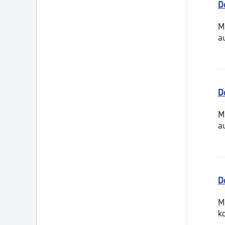
D
M
a
D
M
a
D
M
k