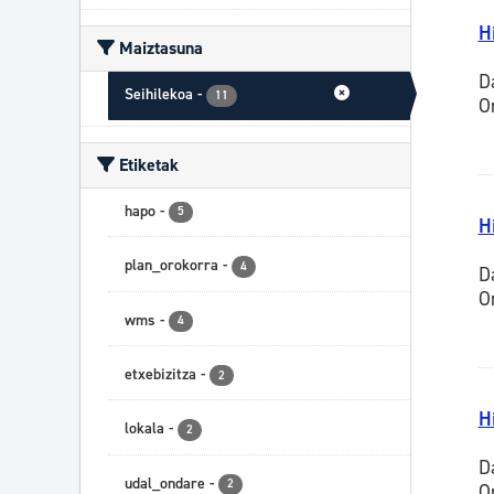
H
Maiztasuna
D
Seihilekoa
-
11
O
Etiketak
hapo
-
5
H
plan_orokorra
-
4
D
O
wms
-
4
etxebizitza
-
2
H
lokala
-
2
D
udal_ondare
-
2
O