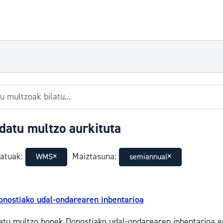
datu multzo aurkituta
atuak:
Maiztasuna:
WMS
semiannual
onostiako udal-ondarearen inbentarioa
atu multzo honek Donostiako udal-ondarearen inbentarioa e