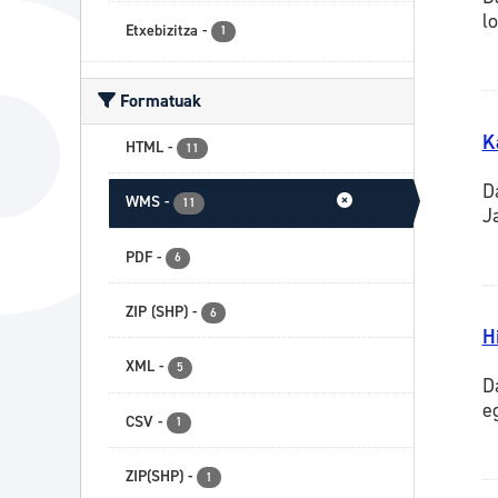
lo
Etxebizitza
-
1
Formatuak
K
HTML
-
11
D
WMS
-
11
J
PDF
-
6
ZIP (SHP)
-
6
H
XML
-
5
D
e
CSV
-
1
ZIP(SHP)
-
1