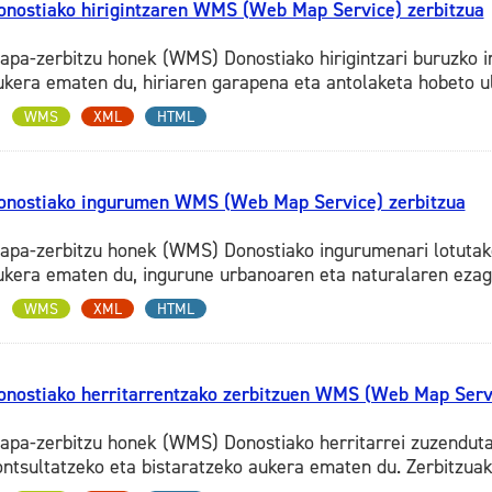
onostiako hirigintzaren WMS (Web Map Service) zerbitzua
apa-zerbitzu honek (WMS) Donostiako hirigintzari buruzko i
ukera ematen du, hiriaren garapena eta antolaketa hobeto ul
WMS
XML
HTML
onostiako ingurumen WMS (Web Map Service) zerbitzua
apa-zerbitzu honek (WMS) Donostiako ingurumenari lotutako
ukera ematen du, ingurune urbanoaren eta naturalaren ezagu
WMS
XML
HTML
onostiako herritarrentzako zerbitzuen WMS (Web Map Servi
apa-zerbitzu honek (WMS) Donostiako herritarrei zuzendut
ontsultatzeko eta bistaratzeko aukera ematen du. Zerbitzua