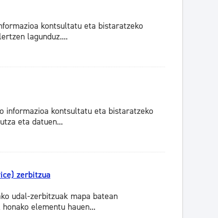
nformazioa kontsultatu eta bistaratzeko
ertzen lagunduz....
 informazioa kontsultatu eta bistaratzeko
tza eta datuen...
ce) zerbitzua
ako udal-zerbitzuak mapa batean
k honako elementu hauen...