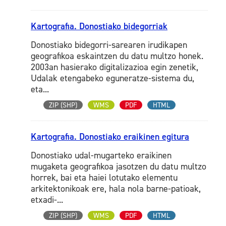
Kartografia. Donostiako bidegorriak
Donostiako bidegorri-sarearen irudikapen
geografikoa eskaintzen du datu multzo honek.
2003an hasierako digitalizazioa egin zenetik,
Udalak etengabeko eguneratze-sistema du,
eta...
ZIP (SHP)
WMS
PDF
HTML
Kartografia. Donostiako eraikinen egitura
Donostiako udal-mugarteko eraikinen
mugaketa geografikoa jasotzen du datu multzo
horrek, bai eta haiei lotutako elementu
arkitektonikoak ere, hala nola barne-patioak,
etxadi-...
ZIP (SHP)
WMS
PDF
HTML