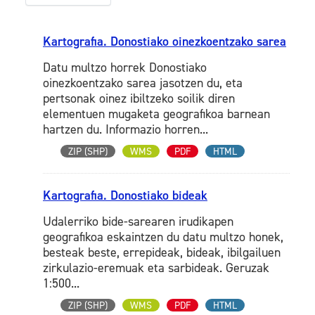
Kartografia. Donostiako oinezkoentzako sarea
Datu multzo horrek Donostiako
oinezkoentzako sarea jasotzen du, eta
pertsonak oinez ibiltzeko soilik diren
elementuen mugaketa geografikoa barnean
hartzen du. Informazio horren...
ZIP (SHP)
WMS
PDF
HTML
Kartografia. Donostiako bideak
Udalerriko bide-sarearen irudikapen
geografikoa eskaintzen du datu multzo honek,
besteak beste, errepideak, bideak, ibilgailuen
zirkulazio-eremuak eta sarbideak. Geruzak
1:500...
ZIP (SHP)
WMS
PDF
HTML