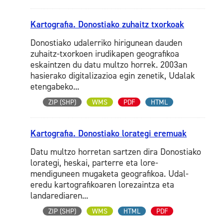
Kartografia. Donostiako zuhaitz txorkoak
Donostiako udalerriko hirigunean dauden
zuhaitz-txorkoen irudikapen geografikoa
eskaintzen du datu multzo horrek. 2003an
hasierako digitalizazioa egin zenetik, Udalak
etengabeko...
ZIP (SHP)
WMS
PDF
HTML
Kartografia. Donostiako lorategi eremuak
Datu multzo horretan sartzen dira Donostiako
lorategi, heskai, parterre eta lore-
mendiguneen mugaketa geografikoa. Udal-
eredu kartografikoaren lorezaintza eta
landarediaren...
ZIP (SHP)
WMS
HTML
PDF