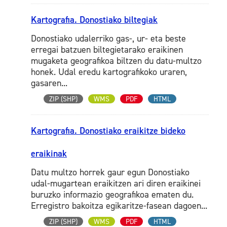
Kartografia. Donostiako biltegiak
Donostiako udalerriko gas-, ur- eta beste
erregai batzuen biltegietarako eraikinen
mugaketa geografikoa biltzen du datu-multzo
honek. Udal eredu kartografikoko uraren,
gasaren...
ZIP (SHP)
WMS
PDF
HTML
Kartografia. Donostiako eraikitze bideko
eraikinak
Datu multzo horrek gaur egun Donostiako
udal-mugartean eraikitzen ari diren eraikinei
buruzko informazio geografikoa ematen du.
Erregistro bakoitza egikaritze-fasean dagoen...
ZIP (SHP)
WMS
PDF
HTML