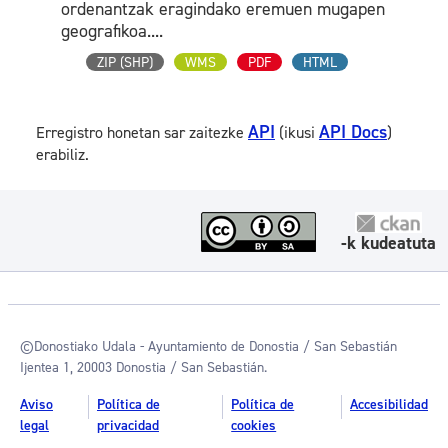
ordenantzak eragindako eremuen mugapen
geografikoa....
ZIP (SHP)
WMS
PDF
HTML
API
API Docs
Erregistro honetan sar zaitezke
(ikusi
)
erabiliz.
-k kudeatuta
©Donostiako Udala - Ayuntamiento de Donostia / San Sebastián
Ijentea 1, 20003 Donostia / San Sebastián.
Aviso
Política de
Política de
Accesibilidad
legal
privacidad
cookies