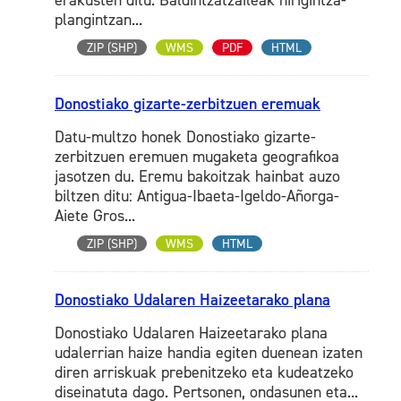
erakusten ditu. Baldintzatzaileak hirigintza-
plangintzan...
ZIP (SHP)
WMS
PDF
HTML
Donostiako gizarte-zerbitzuen eremuak
Datu-multzo honek Donostiako gizarte-
zerbitzuen eremuen mugaketa geografikoa
jasotzen du. Eremu bakoitzak hainbat auzo
biltzen ditu: Antigua-Ibaeta-Igeldo-Añorga-
Aiete Gros...
ZIP (SHP)
WMS
HTML
Donostiako Udalaren Haizeetarako plana
Donostiako Udalaren Haizeetarako plana
udalerrian haize handia egiten duenean izaten
diren arriskuak prebenitzeko eta kudeatzeko
diseinatuta dago. Pertsonen, ondasunen eta...