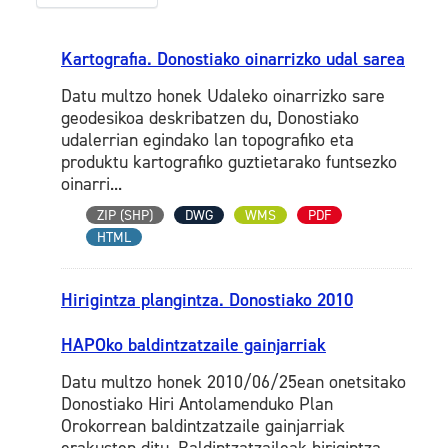
Kartografia. Donostiako oinarrizko udal sarea
Datu multzo honek Udaleko oinarrizko sare
geodesikoa deskribatzen du, Donostiako
udalerrian egindako lan topografiko eta
produktu kartografiko guztietarako funtsezko
oinarri...
ZIP (SHP)
DWG
WMS
PDF
HTML
Hirigintza plangintza. Donostiako 2010
HAPOko baldintzatzaile gainjarriak
Datu multzo honek 2010/06/25ean onetsitako
Donostiako Hiri Antolamenduko Plan
Orokorrean baldintzatzaile gainjarriak