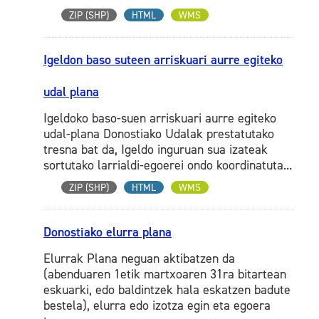
ZIP (SHP)
HTML
WMS
Igeldon baso suteen arriskuari aurre egiteko
udal plana
Igeldoko baso-suen arriskuari aurre egiteko
udal-plana Donostiako Udalak prestatutako
tresna bat da, Igeldo inguruan sua izateak
sortutako larrialdi-egoerei ondo koordinatuta...
ZIP (SHP)
HTML
WMS
Donostiako elurra plana
Elurrak Plana neguan aktibatzen da
(abenduaren 1etik martxoaren 31ra bitartean
eskuarki, edo baldintzek hala eskatzen badute
bestela), elurra edo izotza egin eta egoera