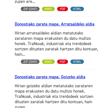
zuzen ere...
ZIP (SHP)
WMS
PDF
HTML
Donostiako zarata mapa. Arratsaldeko aldia
Hirian arratsaldeko aldian metatutako
zarataren mapa erakusten du datu multzo
honek. Trafikoak, industriak eta trenbideek
sortzen dituzten zaratak hartzen ditu kontuan,
hain...
ZIP (SHP)
WMS
PDF
HTML
Donostiako zarata mapa. Goizeko aldia
Hirian goizeko aldian metatutako zarataren
mapa erakusten du datu multzo honek.
Trafikoak, industriak eta trenbideek sortzen
dituzten zaratak hartzen ditu kontuan, hain
zuzen...