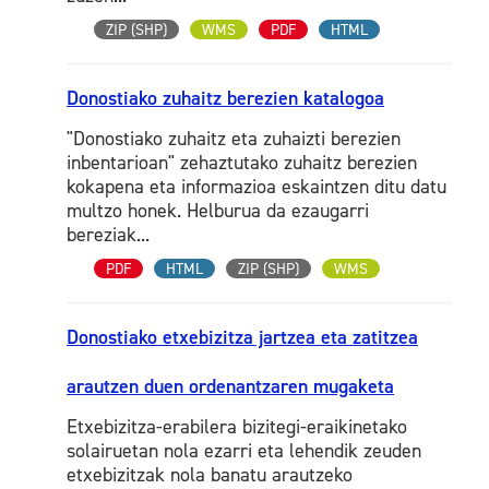
ZIP (SHP)
WMS
PDF
HTML
Donostiako zuhaitz berezien katalogoa
"Donostiako zuhaitz eta zuhaizti berezien
inbentarioan" zehaztutako zuhaitz berezien
kokapena eta informazioa eskaintzen ditu datu
multzo honek. Helburua da ezaugarri
bereziak...
PDF
HTML
ZIP (SHP)
WMS
Donostiako etxebizitza jartzea eta zatitzea
arautzen duen ordenantzaren mugaketa
Etxebizitza-erabilera bizitegi-eraikinetako
solairuetan nola ezarri eta lehendik zeuden
etxebizitzak nola banatu arautzeko