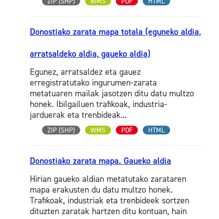
ZIP (SHP)
WMS
PDF
HTML
Donostiako zarata mapa totala (eguneko aldia,
arratsaldeko aldia, gaueko aldia)
Egunez, arratsaldez eta gauez
erregistratutako ingurumen-zarata
metatuaren mailak jasotzen ditu datu multzo
honek. Ibilgailuen trafikoak, industria-
jarduerak eta trenbideak...
ZIP (SHP)
WMS
PDF
HTML
Donostiako zarata mapa. Gaueko aldia
Hirian gaueko aldian metatutako zarataren
mapa erakusten du datu multzo honek.
Trafikoak, industriak eta trenbideek sortzen
dituzten zaratak hartzen ditu kontuan, hain