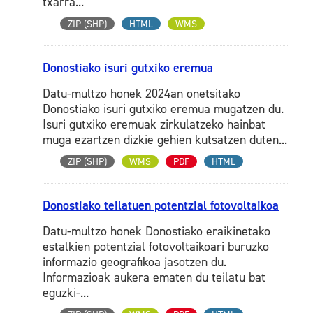
txarra...
ZIP (SHP)
HTML
WMS
Donostiako isuri gutxiko eremua
Datu-multzo honek 2024an onetsitako
Donostiako isuri gutxiko eremua mugatzen du.
Isuri gutxiko eremuak zirkulatzeko hainbat
muga ezartzen dizkie gehien kutsatzen duten...
ZIP (SHP)
WMS
PDF
HTML
Donostiako teilatuen potentzial fotovoltaikoa
Datu-multzo honek Donostiako eraikinetako
estalkien potentzial fotovoltaikoari buruzko
informazio geografikoa jasotzen du.
Informazioak aukera ematen du teilatu bat
eguzki-...