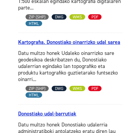
1:500 eskalan egindako kartografia digitalaren
parte...
ZIP (SHP)
DWG
WMS
PDF
HTML
Kartografia. Donostiako oinarrizko udal sarea
Datu multzo honek Udaleko oinarrizko sare
geodesikoa deskribatzen du, Donostiako
udalerrian egindako lan topografiko eta
produktu kartografiko guztietarako funtsezko
oinarri...
ZIP (SHP)
DWG
WMS
PDF
HTML
Donostiako udal-barrutiak
Datu multzo honek Donostiako udalerria
administratiboki antolatzeko eratu diren lau