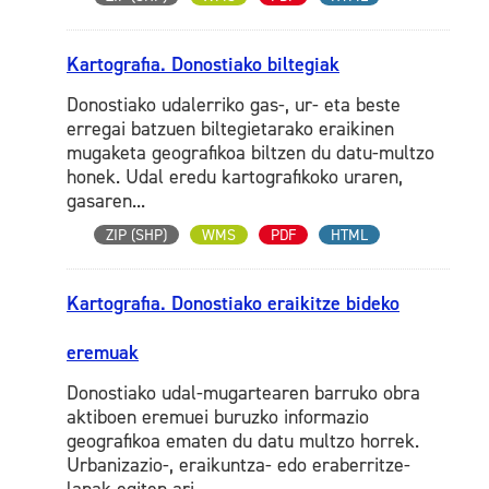
Kartografia. Donostiako biltegiak
Donostiako udalerriko gas-, ur- eta beste
erregai batzuen biltegietarako eraikinen
mugaketa geografikoa biltzen du datu-multzo
honek. Udal eredu kartografikoko uraren,
gasaren...
ZIP (SHP)
WMS
PDF
HTML
Kartografia. Donostiako eraikitze bideko
eremuak
Donostiako udal-mugartearen barruko obra
aktiboen eremuei buruzko informazio
geografikoa ematen du datu multzo horrek.
Urbanizazio-, eraikuntza- edo eraberritze-