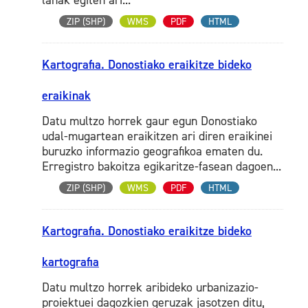
lanak egiten ari...
ZIP (SHP)
WMS
PDF
HTML
Kartografia. Donostiako eraikitze bideko
eraikinak
Datu multzo horrek gaur egun Donostiako
udal-mugartean eraikitzen ari diren eraikinei
buruzko informazio geografikoa ematen du.
Erregistro bakoitza egikaritze-fasean dagoen...
ZIP (SHP)
WMS
PDF
HTML
Kartografia. Donostiako eraikitze bideko
kartografia
Datu multzo horrek aribideko urbanizazio-
proiektuei dagozkien geruzak jasotzen ditu,