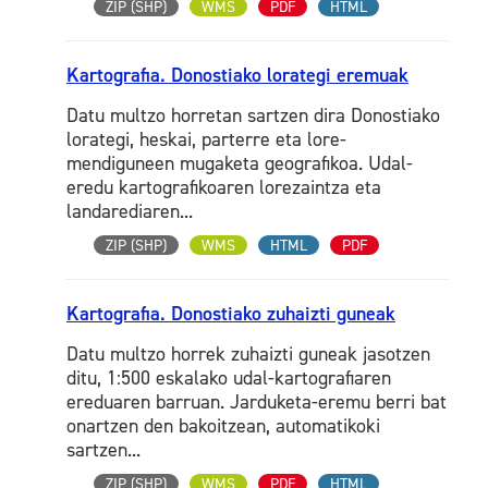
ZIP (SHP)
WMS
PDF
HTML
Kartografia. Donostiako lorategi eremuak
Datu multzo horretan sartzen dira Donostiako
lorategi, heskai, parterre eta lore-
mendiguneen mugaketa geografikoa. Udal-
eredu kartografikoaren lorezaintza eta
landarediaren...
ZIP (SHP)
WMS
HTML
PDF
Kartografia. Donostiako zuhaizti guneak
Datu multzo horrek zuhaizti guneak jasotzen
ditu, 1:500 eskalako udal-kartografiaren
ereduaren barruan. Jarduketa-eremu berri bat
onartzen den bakoitzean, automatikoki
sartzen...
ZIP (SHP)
WMS
PDF
HTML