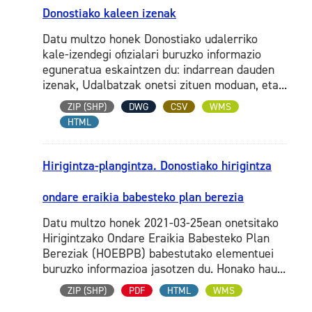
Donostiako kaleen izenak
Datu multzo honek Donostiako udalerriko
kale-izendegi ofizialari buruzko informazio
eguneratua eskaintzen du: indarrean dauden
izenak, Udalbatzak onetsi zituen moduan, eta...
ZIP (SHP)
DWG
CSV
WMS
HTML
Hirigintza-plangintza. Donostiako hirigintza
ondare eraikia babesteko plan berezia
Datu multzo honek 2021-03-25ean onetsitako
Hirigintzako Ondare Eraikia Babesteko Plan
Bereziak (HOEBPB) babestutako elementuei
buruzko informazioa jasotzen du. Honako hau...
ZIP (SHP)
PDF
HTML
WMS