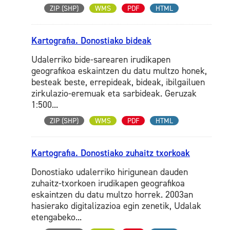
ZIP (SHP)
WMS
PDF
HTML
Kartografia. Donostiako bideak
Udalerriko bide-sarearen irudikapen
geografikoa eskaintzen du datu multzo honek,
besteak beste, errepideak, bideak, ibilgailuen
zirkulazio-eremuak eta sarbideak. Geruzak
1:500...
ZIP (SHP)
WMS
PDF
HTML
Kartografia. Donostiako zuhaitz txorkoak
Donostiako udalerriko hirigunean dauden
zuhaitz-txorkoen irudikapen geografikoa
eskaintzen du datu multzo horrek. 2003an
hasierako digitalizazioa egin zenetik, Udalak
etengabeko...