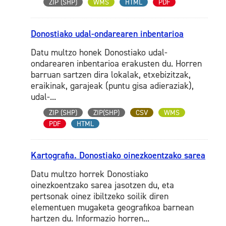
ZIP (SHP)
WMS
HTML
PDF
Donostiako udal-ondarearen inbentarioa
Datu multzo honek Donostiako udal-
ondarearen inbentarioa erakusten du. Horren
barruan sartzen dira lokalak, etxebizitzak,
eraikinak, garajeak (puntu gisa adieraziak),
udal-...
ZIP (SHP)
ZIP(SHP)
CSV
WMS
PDF
HTML
Kartografia. Donostiako oinezkoentzako sarea
Datu multzo horrek Donostiako
oinezkoentzako sarea jasotzen du, eta
pertsonak oinez ibiltzeko soilik diren
elementuen mugaketa geografikoa barnean
hartzen du. Informazio horren...