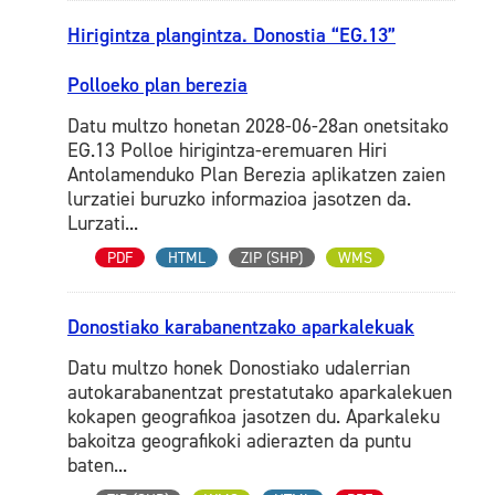
Hirigintza plangintza. Donostia “EG.13”
Polloeko plan berezia
Datu multzo honetan 2028-06-28an onetsitako
EG.13 Polloe hirigintza-eremuaren Hiri
Antolamenduko Plan Berezia aplikatzen zaien
lurzatiei buruzko informazioa jasotzen da.
Lurzati...
PDF
HTML
ZIP (SHP)
WMS
Donostiako karabanentzako aparkalekuak
Datu multzo honek Donostiako udalerrian
autokarabanentzat prestatutako aparkalekuen
kokapen geografikoa jasotzen du. Aparkaleku
bakoitza geografikoki adierazten da puntu
baten...