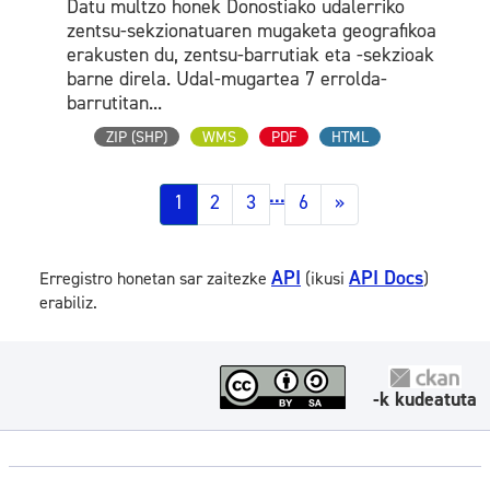
Datu multzo honek Donostiako udalerriko
zentsu-sekzionatuaren mugaketa geografikoa
erakusten du, zentsu-barrutiak eta -sekzioak
barne direla. Udal-mugartea 7 errolda-
barrutitan...
ZIP (SHP)
WMS
PDF
HTML
...
1
2
3
6
»
API
API Docs
Erregistro honetan sar zaitezke
(ikusi
)
erabiliz.
-k kudeatuta