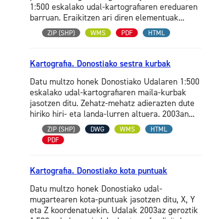
1:500 eskalako udal-kartografiaren ereduaren
barruan. Eraikitzen ari diren elementuak...
ZIP (SHP)
WMS
PDF
HTML
Kartografia. Donostiako sestra kurbak
Datu multzo honek Donostiako Udalaren 1:500
eskalako udal-kartografiaren maila-kurbak
jasotzen ditu. Zehatz-mehatz adierazten dute
hiriko hiri- eta landa-lurren altuera. 2003an...
ZIP (SHP)
DWG
WMS
HTML
PDF
Kartografia. Donostiako kota puntuak
Datu multzo honek Donostiako udal-
mugartearen kota-puntuak jasotzen ditu, X, Y
eta Z koordenatuekin. Udalak 2003az geroztik