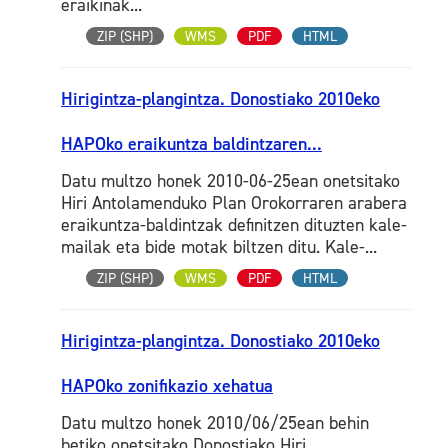
eraikinak...
ZIP (SHP)
WMS
PDF
HTML
Hirigintza-plangintza. Donostiako 2010eko
HAPOko eraikuntza baldintzaren...
Datu multzo honek 2010-06-25ean onetsitako
Hiri Antolamenduko Plan Orokorraren arabera
eraikuntza-baldintzak definitzen dituzten kale-
mailak eta bide motak biltzen ditu. Kale-...
ZIP (SHP)
WMS
PDF
HTML
Hirigintza-plangintza. Donostiako 2010eko
HAPOko zonifikazio xehatua
Datu multzo honek 2010/06/25ean behin
betiko onetsitako Donostiako Hiri