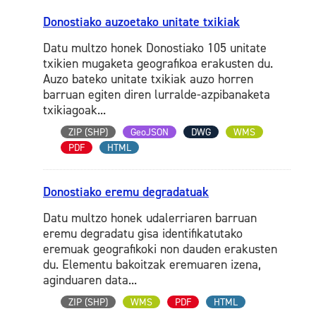
Donostiako auzoetako unitate txikiak
Datu multzo honek Donostiako 105 unitate
txikien mugaketa geografikoa erakusten du.
Auzo bateko unitate txikiak auzo horren
barruan egiten diren lurralde-azpibanaketa
txikiagoak...
ZIP (SHP)
GeoJSON
DWG
WMS
PDF
HTML
Donostiako eremu degradatuak
Datu multzo honek udalerriaren barruan
eremu degradatu gisa identifikatutako
eremuak geografikoki non dauden erakusten
du. Elementu bakoitzak eremuaren izena,
aginduaren data...
ZIP (SHP)
WMS
PDF
HTML