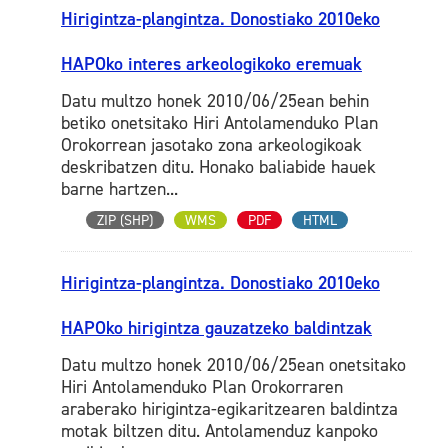
Hirigintza-plangintza. Donostiako 2010eko
HAPOko interes arkeologikoko eremuak
Datu multzo honek 2010/06/25ean behin
betiko onetsitako Hiri Antolamenduko Plan
Orokorrean jasotako zona arkeologikoak
deskribatzen ditu. Honako baliabide hauek
barne hartzen...
ZIP (SHP)
WMS
PDF
HTML
Hirigintza-plangintza. Donostiako 2010eko
HAPOko hirigintza gauzatzeko baldintzak
Datu multzo honek 2010/06/25ean onetsitako
Hiri Antolamenduko Plan Orokorraren
araberako hirigintza-egikaritzearen baldintza
motak biltzen ditu. Antolamenduz kanpoko