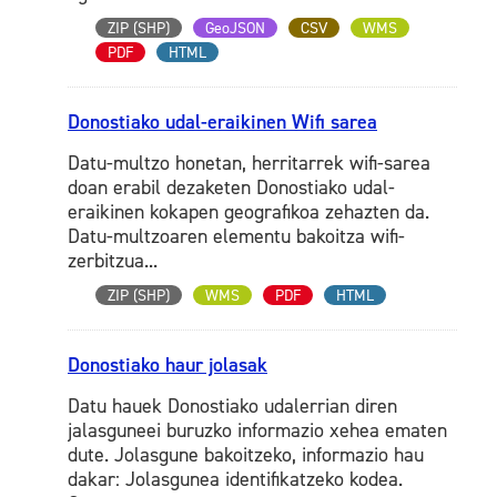
ZIP (SHP)
GeoJSON
CSV
WMS
PDF
HTML
Donostiako udal-eraikinen Wifi sarea
Datu-multzo honetan, herritarrek wifi-sarea
doan erabil dezaketen Donostiako udal-
eraikinen kokapen geografikoa zehazten da.
Datu-multzoaren elementu bakoitza wifi-
zerbitzua...
ZIP (SHP)
WMS
PDF
HTML
Donostiako haur jolasak
Datu hauek Donostiako udalerrian diren
jalasguneei buruzko informazio xehea ematen
dute. Jolasgune bakoitzeko, informazio hau
dakar: Jolasgunea identifikatzeko kodea.