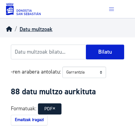
Skip to main content
Datu multzoak
Bilatu
-ren arabera antolatu
88 datu multzo aurkituta
Formatuak:
PDF
Emaitzak iragazi