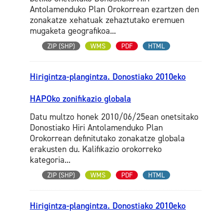
Antolamenduko Plan Orokorrean ezartzen den
zonakatze xehatuak zehaztutako eremuen
mugaketa geografikoa...
ZIP (SHP)
WMS
PDF
HTML
Hirigintza-plangintza. Donostiako 2010eko
HAPOko zonifikazio globala
Datu multzo honek 2010/06/25ean onetsitako
Donostiako Hiri Antolamenduko Plan
Orokorrean definitutako zonakatze globala
erakusten du. Kalifikazio orokorreko
kategoria...
ZIP (SHP)
WMS
PDF
HTML
Hirigintza-plangintza. Donostiako 2010eko