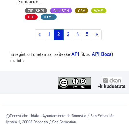
Gunearen...
ZIP (SHP)
GeoJSON
CSV
WMS
PDF
HTML
«
1
2
3
4
5
»
API
API Docs
Erregistro honetan sar zaitezke
(ikusi
)
erabiliz.
-k kudeatuta
©Donostiako Udala - Ayuntamiento de Donostia / San Sebastián
Ijentea 1, 20003 Donostia / San Sebastián.