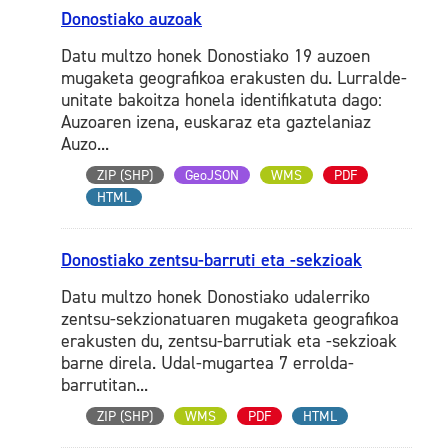
Donostiako auzoak
Datu multzo honek Donostiako 19 auzoen
mugaketa geografikoa erakusten du. Lurralde-
unitate bakoitza honela identifikatuta dago:
Auzoaren izena, euskaraz eta gaztelaniaz
Auzo...
ZIP (SHP)
GeoJSON
WMS
PDF
HTML
Donostiako zentsu-barruti eta -sekzioak
Datu multzo honek Donostiako udalerriko
zentsu-sekzionatuaren mugaketa geografikoa
erakusten du, zentsu-barrutiak eta -sekzioak
barne direla. Udal-mugartea 7 errolda-
barrutitan...
ZIP (SHP)
WMS
PDF
HTML