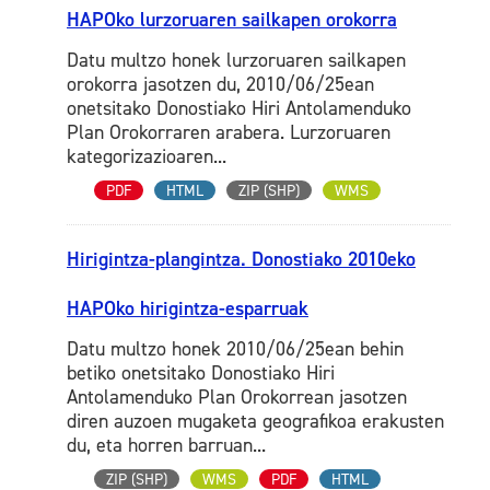
HAPOko lurzoruaren sailkapen orokorra
Datu multzo honek lurzoruaren sailkapen
orokorra jasotzen du, 2010/06/25ean
onetsitako Donostiako Hiri Antolamenduko
Plan Orokorraren arabera. Lurzoruaren
kategorizazioaren...
PDF
HTML
ZIP (SHP)
WMS
Hirigintza-plangintza. Donostiako 2010eko
HAPOko hirigintza-esparruak
Datu multzo honek 2010/06/25ean behin
betiko onetsitako Donostiako Hiri
Antolamenduko Plan Orokorrean jasotzen
diren auzoen mugaketa geografikoa erakusten
du, eta horren barruan...
ZIP (SHP)
WMS
PDF
HTML