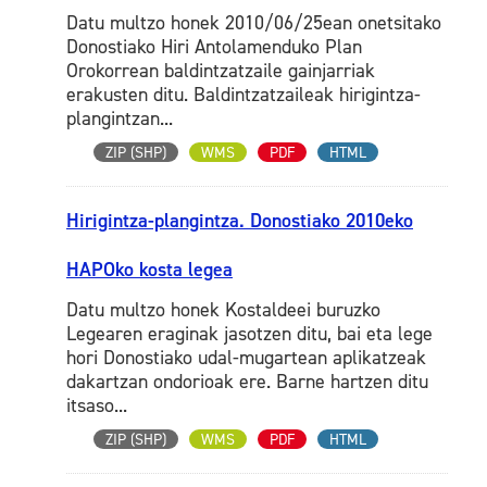
Datu multzo honek 2010/06/25ean onetsitako
Donostiako Hiri Antolamenduko Plan
Orokorrean baldintzatzaile gainjarriak
erakusten ditu. Baldintzatzaileak hirigintza-
plangintzan...
ZIP (SHP)
WMS
PDF
HTML
Hirigintza-plangintza. Donostiako 2010eko
HAPOko kosta legea
Datu multzo honek Kostaldeei buruzko
Legearen eraginak jasotzen ditu, bai eta lege
hori Donostiako udal-mugartean aplikatzeak
dakartzan ondorioak ere. Barne hartzen ditu
itsaso...
ZIP (SHP)
WMS
PDF
HTML