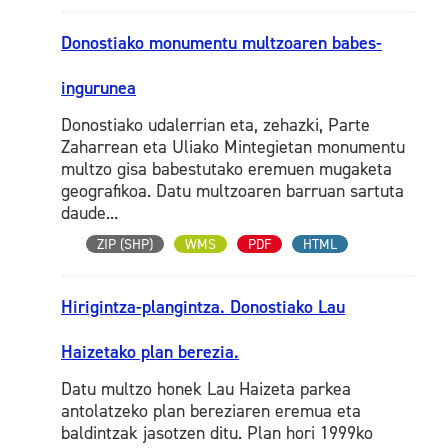
Donostiako monumentu multzoaren babes-
ingurunea
Donostiako udalerrian eta, zehazki, Parte
Zaharrean eta Uliako Mintegietan monumentu
multzo gisa babestutako eremuen mugaketa
geografikoa. Datu multzoaren barruan sartuta
daude...
ZIP (SHP)
WMS
PDF
HTML
Hirigintza-plangintza. Donostiako Lau
Haizetako plan berezia.
Datu multzo honek Lau Haizeta parkea
antolatzeko plan bereziaren eremua eta
baldintzak jasotzen ditu. Plan hori 1999ko