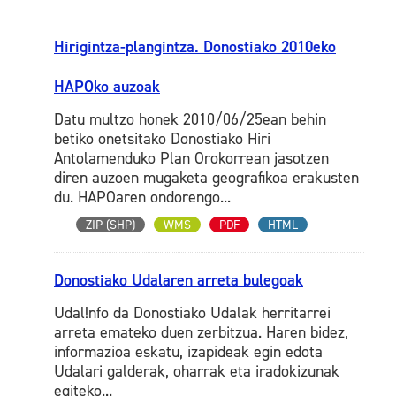
Hirigintza-plangintza. Donostiako 2010eko
HAPOko auzoak
Datu multzo honek 2010/06/25ean behin
betiko onetsitako Donostiako Hiri
Antolamenduko Plan Orokorrean jasotzen
diren auzoen mugaketa geografikoa erakusten
du. HAPOaren ondorengo...
ZIP (SHP)
WMS
PDF
HTML
Donostiako Udalaren arreta bulegoak
Udal!nfo da Donostiako Udalak herritarrei
arreta emateko duen zerbitzua. Haren bidez,
informazioa eskatu, izapideak egin edota
Udalari galderak, oharrak eta iradokizunak
egiteko...