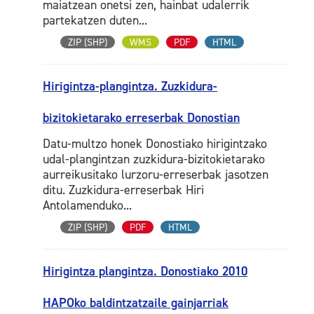
maiatzean onetsi zen, hainbat udalerrik
partekatzen duten...
ZIP (SHP)
WMS
PDF
HTML
Hirigintza-plangintza. Zuzkidura-
bizitokietarako erreserbak Donostian
Datu-multzo honek Donostiako hirigintzako
udal-plangintzan zuzkidura-bizitokietarako
aurreikusitako lurzoru-erreserbak jasotzen
ditu. Zuzkidura-erreserbak Hiri
Antolamenduko...
ZIP (SHP)
PDF
HTML
Hirigintza plangintza. Donostiako 2010
HAPOko baldintzatzaile gainjarriak