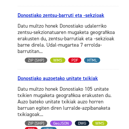
Donostiako zentsu-barruti eta -sekzioak
Datu multzo honek Donostiako udalerriko
zentsu-sekzionatuaren mugaketa geografikoa
erakusten du, zentsu-barrutiak eta -sekzioak
barne direla. Udal-mugartea 7 errolda-
barrutitan...
ZIP (SHP)
WMS
PDF
HTML
Donostiako auzoetako unitate txikiak
Datu multzo honek Donostiako 105 unitate
txikien mugaketa geografikoa erakusten du.
Auzo bateko unitate txikiak auzo horren
barruan egiten diren lurralde-azpibanaketa
txikiagoak...
ZIP (SHP)
GeoJSON
DWG
WMS