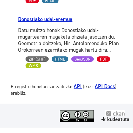
PDF
HTML
Donostiako udal-eremua
Datu multzo honek Donostiako udal-
mugartearen mugaketa ofiziala jasotzen du.
Geometria doitzeko, Hiri Antolamenduko Plan
Orokorrean ezarritako mugak hartu dira...
ZIP (SHP)
HTML
GeoJSON
PDF
WMS
API
API Docs
Erregistro honetan sar zaitezke
(ikusi
)
erabiliz.
-k kudeatuta