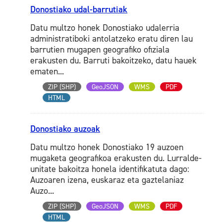
Donostiako udal-barrutiak
Datu multzo honek Donostiako udalerria
administratiboki antolatzeko eratu diren lau
barrutien mugapen geografiko ofiziala
erakusten du. Barruti bakoitzeko, datu hauek
ematen...
ZIP (SHP)
GeoJSON
WMS
PDF
HTML
Donostiako auzoak
Datu multzo honek Donostiako 19 auzoen
mugaketa geografikoa erakusten du. Lurralde-
unitate bakoitza honela identifikatuta dago:
Auzoaren izena, euskaraz eta gaztelaniaz
Auzo...
ZIP (SHP)
GeoJSON
WMS
PDF
HTML