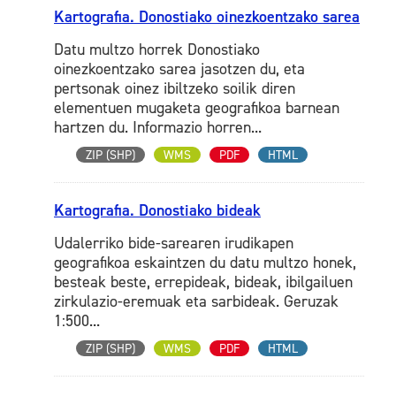
Kartografia. Donostiako oinezkoentzako sarea
Datu multzo horrek Donostiako
oinezkoentzako sarea jasotzen du, eta
pertsonak oinez ibiltzeko soilik diren
elementuen mugaketa geografikoa barnean
hartzen du. Informazio horren...
ZIP (SHP)
WMS
PDF
HTML
Kartografia. Donostiako bideak
Udalerriko bide-sarearen irudikapen
geografikoa eskaintzen du datu multzo honek,
besteak beste, errepideak, bideak, ibilgailuen
zirkulazio-eremuak eta sarbideak. Geruzak
1:500...
ZIP (SHP)
WMS
PDF
HTML