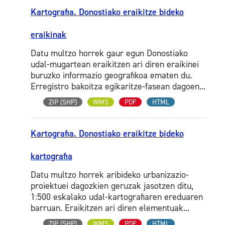
Kartografia. Donostiako eraikitze bideko
eraikinak
Datu multzo horrek gaur egun Donostiako
udal-mugartean eraikitzen ari diren eraikinei
buruzko informazio geografikoa ematen du.
Erregistro bakoitza egikaritze-fasean dagoen...
ZIP (SHP)
WMS
PDF
HTML
Kartografia. Donostiako eraikitze bideko
kartografia
Datu multzo horrek aribideko urbanizazio-
proiektuei dagozkien geruzak jasotzen ditu,
1:500 eskalako udal-kartografiaren ereduaren
barruan. Eraikitzen ari diren elementuak...
ZIP (SHP)
WMS
PDF
HTML