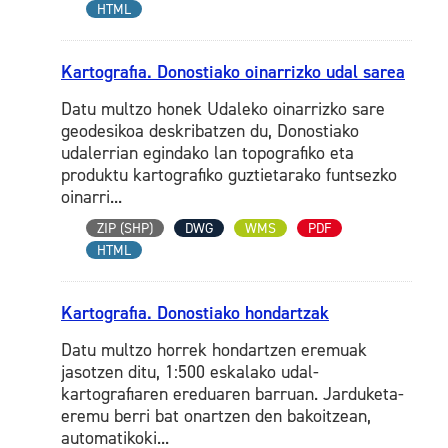
HTML
Kartografia. Donostiako oinarrizko udal sarea
Datu multzo honek Udaleko oinarrizko sare
geodesikoa deskribatzen du, Donostiako
udalerrian egindako lan topografiko eta
produktu kartografiko guztietarako funtsezko
oinarri...
ZIP (SHP)
DWG
WMS
PDF
HTML
Kartografia. Donostiako hondartzak
Datu multzo horrek hondartzen eremuak
jasotzen ditu, 1:500 eskalako udal-
kartografiaren ereduaren barruan. Jarduketa-
eremu berri bat onartzen den bakoitzean,
automatikoki...