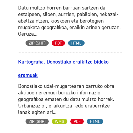
Datu multzo horren barruan sartzen da
estalpeen, siloen, aurrien, pabiloien, nekazal-
abeltzaintzen, kioskoen eta berotegien
mugaketa geografikoa, eraikin arinen geruzan.
Geruza...
ZIP (SHP)
PDF
HTML
Kartografia. Donostiako eraikitze bideko
eremuak
Donostiako udal-mugartearen barruko obra
aktiboen eremuei buruzko informazio
geografikoa ematen du datu multzo horrek.
Urbanizazio-, eraikuntza- edo eraberritze-
lanak egiten ari...
ZIP (SHP)
WMS
PDF
HTML