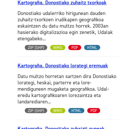
Kartografia. Donostiako zuhaitz txorkoak
Donostiako udalerriko hirigunean dauden
zuhaitz-txorkoen irudikapen geografikoa
eskaintzen du datu multzo horrek. 2003an
hasierako digitalizazioa egin zenetik, Udalak
etengabeko...
ZIP (SHP)
WMS
PDF
HTML
Kartografia. Donostiako lorategi eremuak
Datu multzo horretan sartzen dira Donostiako
lorategi, heskai, parterre eta lore-
mendiguneen mugaketa geografikoa. Udal-
eredu kartografikoaren lorezaintza eta
landarediaren...
ZIP (SHP)
WMS
HTML
PDF
Kartografia. Donostiako zuhaizti guneak