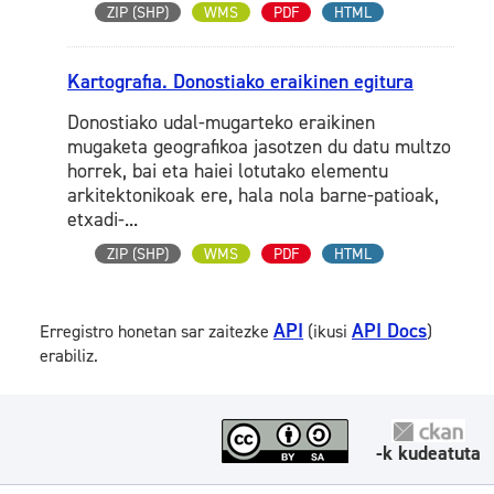
ZIP (SHP)
WMS
PDF
HTML
Kartografia. Donostiako eraikinen egitura
Donostiako udal-mugarteko eraikinen
mugaketa geografikoa jasotzen du datu multzo
horrek, bai eta haiei lotutako elementu
arkitektonikoak ere, hala nola barne-patioak,
etxadi-...
ZIP (SHP)
WMS
PDF
HTML
API
API Docs
Erregistro honetan sar zaitezke
(ikusi
)
erabiliz.
-k kudeatuta