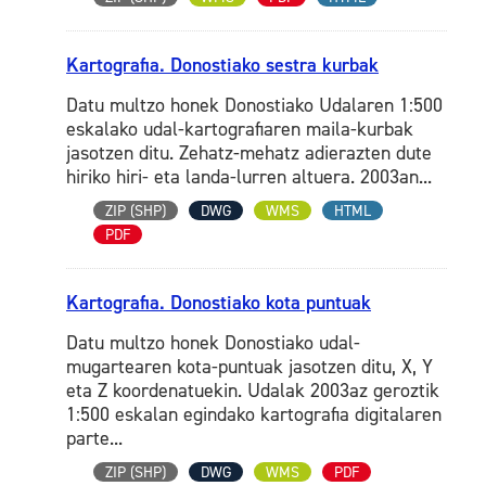
Kartografia. Donostiako sestra kurbak
Datu multzo honek Donostiako Udalaren 1:500
eskalako udal-kartografiaren maila-kurbak
jasotzen ditu. Zehatz-mehatz adierazten dute
hiriko hiri- eta landa-lurren altuera. 2003an...
ZIP (SHP)
DWG
WMS
HTML
PDF
Kartografia. Donostiako kota puntuak
Datu multzo honek Donostiako udal-
mugartearen kota-puntuak jasotzen ditu, X, Y
eta Z koordenatuekin. Udalak 2003az geroztik
1:500 eskalan egindako kartografia digitalaren
parte...
ZIP (SHP)
DWG
WMS
PDF