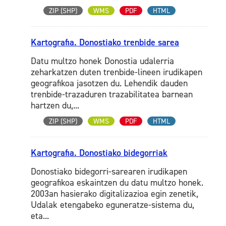
ZIP (SHP)
WMS
PDF
HTML
Kartografia. Donostiako trenbide sarea
Datu multzo honek Donostia udalerria
zeharkatzen duten trenbide-lineen irudikapen
geografikoa jasotzen du. Lehendik dauden
trenbide-trazaduren trazabilitatea barnean
hartzen du,...
ZIP (SHP)
WMS
PDF
HTML
Kartografia. Donostiako bidegorriak
Donostiako bidegorri-sarearen irudikapen
geografikoa eskaintzen du datu multzo honek.
2003an hasierako digitalizazioa egin zenetik,
Udalak etengabeko eguneratze-sistema du,
eta...