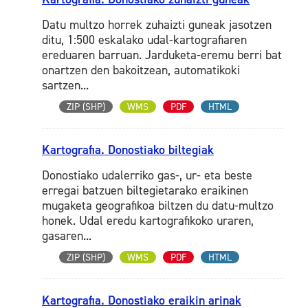
Datu multzo horrek zuhaizti guneak jasotzen
ditu, 1:500 eskalako udal-kartografiaren
ereduaren barruan. Jarduketa-eremu berri bat
onartzen den bakoitzean, automatikoki
sartzen...
ZIP (SHP)
WMS
PDF
HTML
Kartografia. Donostiako biltegiak
Donostiako udalerriko gas-, ur- eta beste
erregai batzuen biltegietarako eraikinen
mugaketa geografikoa biltzen du datu-multzo
honek. Udal eredu kartografikoko uraren,
gasaren...
ZIP (SHP)
WMS
PDF
HTML
Kartografia. Donostiako eraikin arinak