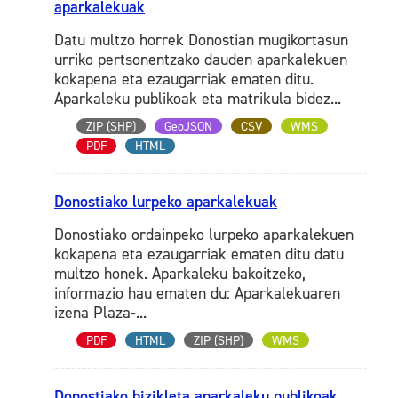
aparkalekuak
Datu multzo horrek Donostian mugikortasun
urriko pertsonentzako dauden aparkalekuen
kokapena eta ezaugarriak ematen ditu.
Aparkaleku publikoak eta matrikula bidez...
ZIP (SHP)
GeoJSON
CSV
WMS
PDF
HTML
Donostiako lurpeko aparkalekuak
Donostiako ordainpeko lurpeko aparkalekuen
kokapena eta ezaugarriak ematen ditu datu
multzo honek. Aparkaleku bakoitzeko,
informazio hau ematen du: Aparkalekuaren
izena Plaza-...
PDF
HTML
ZIP (SHP)
WMS
Donostiako bizikleta aparkaleku publikoak