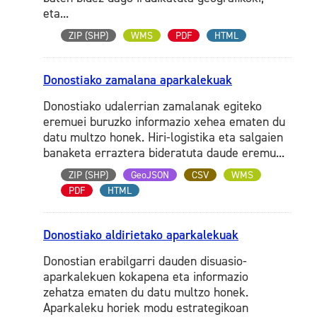
eta...
ZIP (SHP)
WMS
PDF
HTML
Donostiako zamalana aparkalekuak
Donostiako udalerrian zamalanak egiteko
eremuei buruzko informazio xehea ematen du
datu multzo honek. Hiri-logistika eta salgaien
banaketa erraztera bideratuta daude eremu...
ZIP (SHP)
GeoJSON
CSV
WMS
PDF
HTML
Donostiako aldirietako aparkalekuak
Donostian erabilgarri dauden disuasio-
aparkalekuen kokapena eta informazio
zehatza ematen du datu multzo honek.
Aparkaleku horiek modu estrategikoan