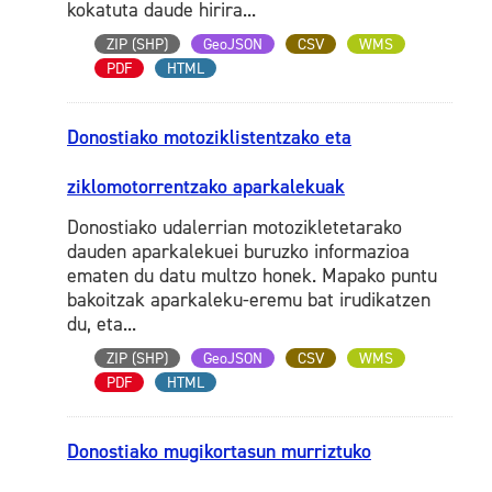
kokatuta daude hirira...
ZIP (SHP)
GeoJSON
CSV
WMS
PDF
HTML
Donostiako motoziklistentzako eta
ziklomotorrentzako aparkalekuak
Donostiako udalerrian motozikletetarako
dauden aparkalekuei buruzko informazioa
ematen du datu multzo honek. Mapako puntu
bakoitzak aparkaleku-eremu bat irudikatzen
du, eta...
ZIP (SHP)
GeoJSON
CSV
WMS
PDF
HTML
Donostiako mugikortasun murriztuko