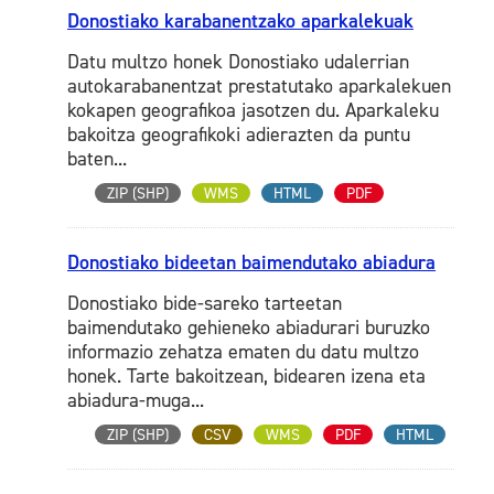
Donostiako karabanentzako aparkalekuak
Datu multzo honek Donostiako udalerrian
autokarabanentzat prestatutako aparkalekuen
kokapen geografikoa jasotzen du. Aparkaleku
bakoitza geografikoki adierazten da puntu
baten...
ZIP (SHP)
WMS
HTML
PDF
Donostiako bideetan baimendutako abiadura
Donostiako bide-sareko tarteetan
baimendutako gehieneko abiadurari buruzko
informazio zehatza ematen du datu multzo
honek. Tarte bakoitzean, bidearen izena eta
abiadura-muga...
ZIP (SHP)
CSV
WMS
PDF
HTML