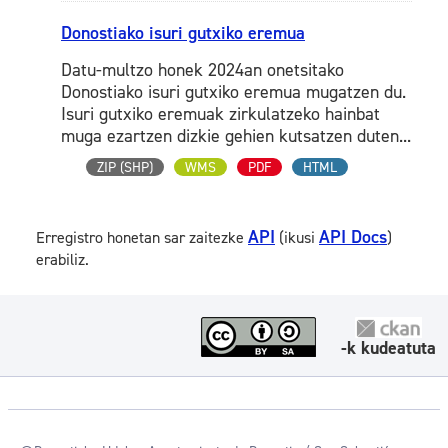
Donostiako isuri gutxiko eremua
Datu-multzo honek 2024an onetsitako
Donostiako isuri gutxiko eremua mugatzen du.
Isuri gutxiko eremuak zirkulatzeko hainbat
muga ezartzen dizkie gehien kutsatzen duten...
ZIP (SHP)
WMS
PDF
HTML
API
API Docs
Erregistro honetan sar zaitezke
(ikusi
)
erabiliz.
-k kudeatuta