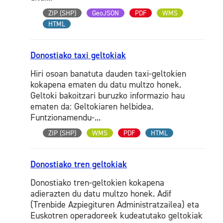
ZIP (SHP)
GeoJSON
PDF
WMS
HTML
Donostiako taxi geltokiak
Hiri osoan banatuta dauden taxi-geltokien
kokapena ematen du datu multzo honek.
Geltoki bakoitzari buruzko informazio hau
ematen da: Geltokiaren helbidea.
Funtzionamendu-...
ZIP (SHP)
WMS
PDF
HTML
Donostiako tren geltokiak
Donostiako tren-geltokien kokapena
adierazten du datu multzo honek. Adif
(Trenbide Azpiegituren Administratzailea) eta
Euskotren operadoreek kudeatutako geltokiak