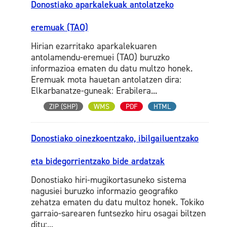
Donostiako aparkalekuak antolatzeko
eremuak (TAO)
Hirian ezarritako aparkalekuaren
antolamendu-eremuei (TAO) buruzko
informazioa ematen du datu multzo honek.
Eremuak mota hauetan antolatzen dira:
Elkarbanatze-guneak: Erabilera...
ZIP (SHP)
WMS
PDF
HTML
Donostiako oinezkoentzako, ibilgailuentzako
eta bidegorrientzako bide ardatzak
Donostiako hiri-mugikortasuneko sistema
nagusiei buruzko informazio geografiko
zehatza ematen du datu multoz honek. Tokiko
garraio-sarearen funtsezko hiru osagai biltzen
ditu:...