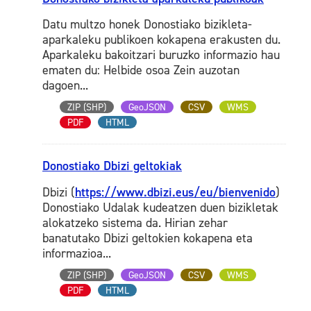
Datu multzo honek Donostiako bizikleta-
aparkaleku publikoen kokapena erakusten du.
Aparkaleku bakoitzari buruzko informazio hau
ematen du: Helbide osoa Zein auzotan
dagoen...
ZIP (SHP)
GeoJSON
CSV
WMS
PDF
HTML
Donostiako Dbizi geltokiak
Dbizi (
https://www.dbizi.eus/eu/bienvenido
)
Donostiako Udalak kudeatzen duen bizikletak
alokatzeko sistema da. Hirian zehar
banatutako Dbizi geltokien kokapena eta
informazioa...
ZIP (SHP)
GeoJSON
CSV
WMS
PDF
HTML