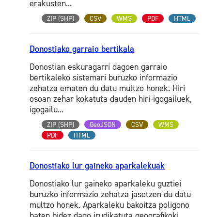
erakusten...
ZIP (SHP)
CSV
WMS
PDF
HTML
Donostiako garraio bertikala
Donostian eskuragarri dagoen garraio
bertikaleko sistemari buruzko informazio
zehatza ematen du datu multzo honek. Hiri
osoan zehar kokatuta dauden hiri-igogailuek,
igogailu...
ZIP (SHP)
GeoJSON
CSV
WMS
PDF
HTML
Donostiako lur gaineko aparkalekuak
Donostiako lur gaineko aparkaleku guztiei
buruzko informazio zehatza jasotzen du datu
multzo honek. Aparkaleku bakoitza poligono
baten bidez dago irudikatuta geografikoki,