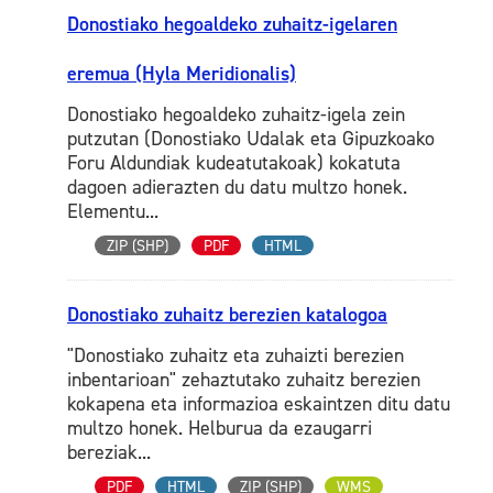
Donostiako hegoaldeko zuhaitz-igelaren
eremua (Hyla Meridionalis)
Donostiako hegoaldeko zuhaitz-igela zein
putzutan (Donostiako Udalak eta Gipuzkoako
Foru Aldundiak kudeatutakoak) kokatuta
dagoen adierazten du datu multzo honek.
Elementu...
ZIP (SHP)
PDF
HTML
Donostiako zuhaitz berezien katalogoa
"Donostiako zuhaitz eta zuhaizti berezien
inbentarioan" zehaztutako zuhaitz berezien
kokapena eta informazioa eskaintzen ditu datu
multzo honek. Helburua da ezaugarri
bereziak...
PDF
HTML
ZIP (SHP)
WMS