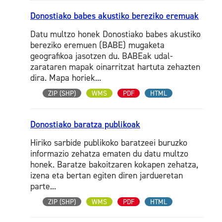
Donostiako babes akustiko bereziko eremuak
Datu multzo honek Donostiako babes akustiko
bereziko eremuen (BABE) mugaketa
geografikoa jasotzen du. BABEak udal-
zarataren mapak oinarritzat hartuta zehazten
dira. Mapa horiek...
ZIP (SHP)
WMS
PDF
HTML
Donostiako baratza publikoak
Hiriko sarbide publikoko baratzeei buruzko
informazio zehatza ematen du datu multzo
honek. Baratze bakoitzaren kokapen zehatza,
izena eta bertan egiten diren jardueretan
parte...
ZIP (SHP)
WMS
PDF
HTML