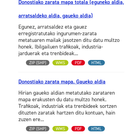
Donostiako zarata mapa totala (eguneko aldia,
arratsaldeko aldia, gaueko aldia)
Egunez, arratsaldez eta gauez
erregistratutako ingurumen-zarata
metatuaren mailak jasotzen ditu datu multzo
honek. Ibilgailuen trafikoak, industria-
jarduerak eta trenbideak...
ZIP (SHP)
WMS
PDF
HTML
Donostiako zarata mapa. Gaueko aldia
Hirian gaueko aldian metatutako zarataren
mapa erakusten du datu multzo honek.
Trafikoak, industriak eta trenbideek sortzen
dituzten zaratak hartzen ditu kontuan, hain
zuzen ere...
ZIP (SHP)
WMS
PDF
HTML