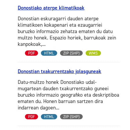
Donostiako aterpe klimatikoak
Donostian eskuragarri dauden aterpe
klimatikoen kokapenari eta ezaugarriei
buruzko informazio zehatza ematen du datu
multzo honek. Espazio horiek, barrukoak zein
kanpokoak,...
PDF
HTML
ZIP (SHP)
WMS
Donostian txakurrentzako jolasguneak
Datu-multzo honek Donostiako udal-
mugartean dauden txakurrentzako guneei
buruzko informazio geografiko eta deskriptiboa
ematen du. Honen barruan sartzen dira
indarrean dagoen...
PDF
HTML
ZIP (SHP)