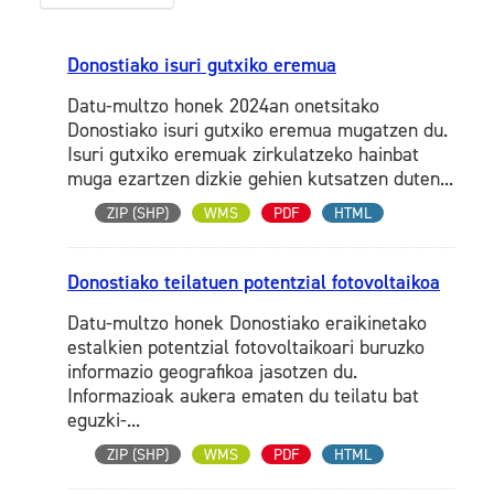
Donostiako isuri gutxiko eremua
Datu-multzo honek 2024an onetsitako
Donostiako isuri gutxiko eremua mugatzen du.
Isuri gutxiko eremuak zirkulatzeko hainbat
muga ezartzen dizkie gehien kutsatzen duten...
ZIP (SHP)
WMS
PDF
HTML
Donostiako teilatuen potentzial fotovoltaikoa
Datu-multzo honek Donostiako eraikinetako
estalkien potentzial fotovoltaikoari buruzko
informazio geografikoa jasotzen du.
Informazioak aukera ematen du teilatu bat
eguzki-...
ZIP (SHP)
WMS
PDF
HTML