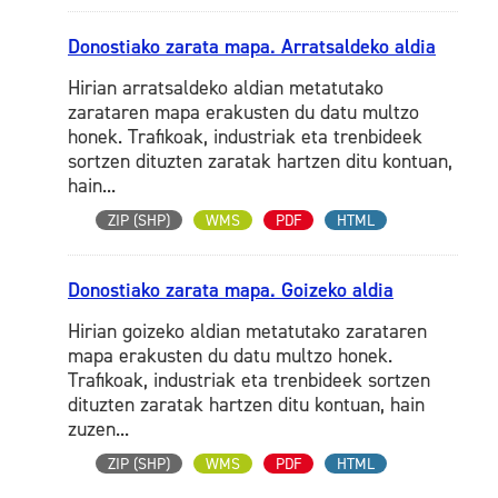
Donostiako zarata mapa. Arratsaldeko aldia
Hirian arratsaldeko aldian metatutako
zarataren mapa erakusten du datu multzo
honek. Trafikoak, industriak eta trenbideek
sortzen dituzten zaratak hartzen ditu kontuan,
hain...
ZIP (SHP)
WMS
PDF
HTML
Donostiako zarata mapa. Goizeko aldia
Hirian goizeko aldian metatutako zarataren
mapa erakusten du datu multzo honek.
Trafikoak, industriak eta trenbideek sortzen
dituzten zaratak hartzen ditu kontuan, hain
zuzen...
ZIP (SHP)
WMS
PDF
HTML