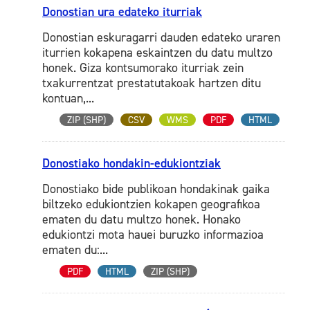
Donostian ura edateko iturriak
Donostian eskuragarri dauden edateko uraren
iturrien kokapena eskaintzen du datu multzo
honek. Giza kontsumorako iturriak zein
txakurrentzat prestatutakoak hartzen ditu
kontuan,...
ZIP (SHP)
CSV
WMS
PDF
HTML
Donostiako hondakin-edukiontziak
Donostiako bide publikoan hondakinak gaika
biltzeko edukiontzien kokapen geografikoa
ematen du datu multzo honek. Honako
edukiontzi mota hauei buruzko informazioa
ematen du:...
PDF
HTML
ZIP (SHP)