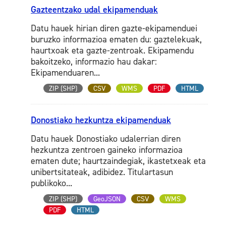
Gazteentzako udal ekipamenduak
Datu hauek hirian diren gazte-ekipamenduei
buruzko informazioa ematen du: gaztelekuak,
haurtxoak eta gazte-zentroak. Ekipamendu
bakoitzeko, informazio hau dakar:
Ekipamenduaren...
ZIP (SHP)
CSV
WMS
PDF
HTML
Donostiako hezkuntza ekipamenduak
Datu hauek Donostiako udalerrian diren
hezkuntza zentroen gaineko informazioa
ematen dute; haurtzaindegiak, ikastetxeak eta
unibertsitateak, adibidez. Titulartasun
publikoko...
ZIP (SHP)
GeoJSON
CSV
WMS
PDF
HTML