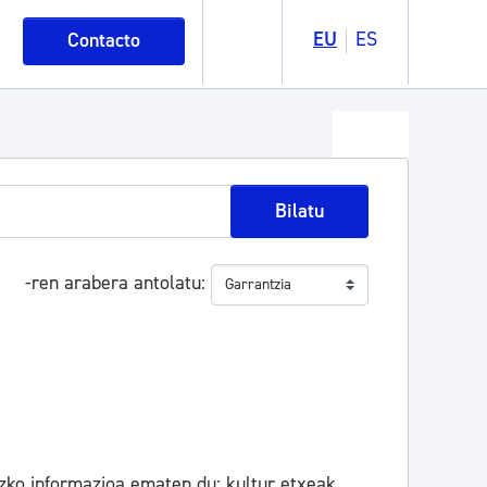
EU
ES
Contacto
Bilatu
-ren arabera antolatu
zko informazioa ematen du: kultur etxeak,