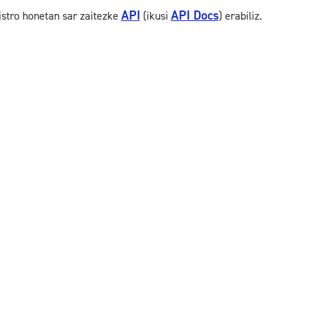
API
API Docs
istro honetan sar zaitezke
(ikusi
) erabiliz.