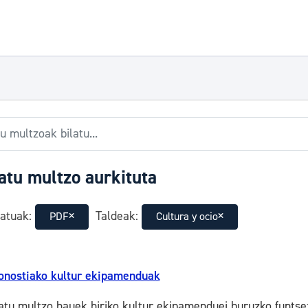
atu multzo aurkituta
atuak:
Taldeak:
PDF
Cultura y ocio
onostiako kultur ekipamenduak
atu multzo hauek hiriko kultur ekipamenduei buruzko funtse