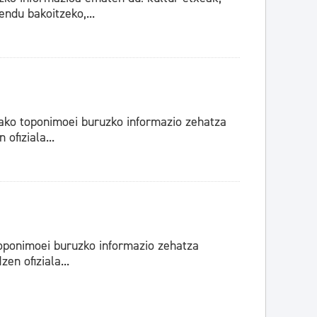
ndu bakoitzeko,...
tako toponimoei buruzko informazio zehatza
ofiziala...
oponimoei buruzko informazio zehatza
en ofiziala...