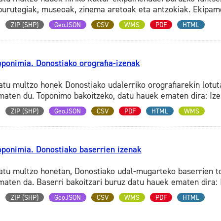
iburutegiak, museoak, zinema aretoak eta antzokiak. Ekipame
ZIP (SHP)
GeoJSON
CSV
WMS
PDF
HTML
oponimia. Donostiako orografia-izenak
atu multzo honek Donostiako udalerriko orografiarekin lotu
maten du. Toponimo bakoitzeko, datu hauek ematen dira: Izen 
ZIP (SHP)
GeoJSON
CSV
PDF
HTML
WMS
oponimia. Donostiako baserrien izenak
atu multzo honetan, Donostiako udal-mugarteko baserrien t
maten da. Baserri bakoitzari buruz datu hauek ematen dira: Iz
ZIP (SHP)
GeoJSON
CSV
WMS
PDF
HTML