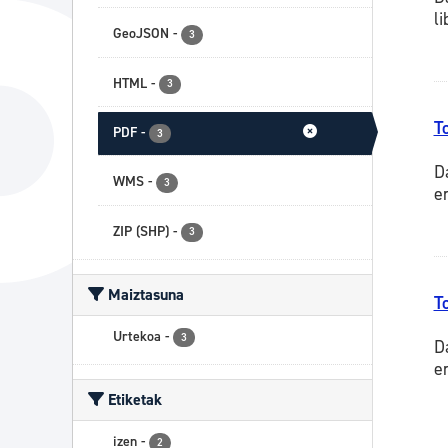
l
GeoJSON
-
3
HTML
-
3
T
PDF
-
3
D
WMS
-
3
e
ZIP (SHP)
-
3
Maiztasuna
T
Urtekoa
-
3
D
e
Etiketak
izen
-
2