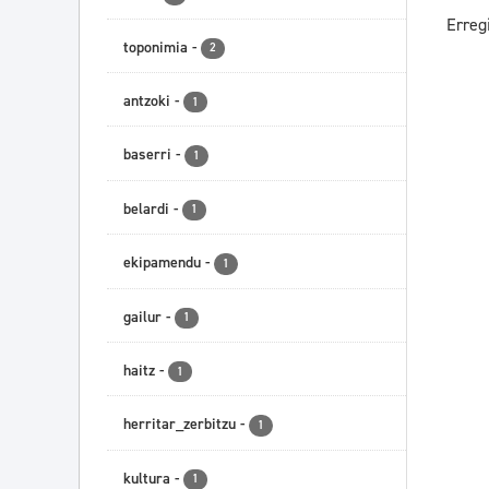
Erreg
toponimia
-
2
antzoki
-
1
baserri
-
1
belardi
-
1
ekipamendu
-
1
gailur
-
1
haitz
-
1
herritar_zerbitzu
-
1
kultura
-
1