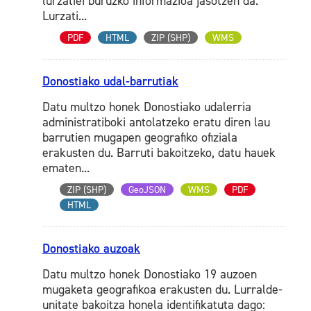
lurzatiei buruzko informazioa jasotzen da.
Lurzati...
PDF
HTML
ZIP (SHP)
WMS
Donostiako udal-barrutiak
Datu multzo honek Donostiako udalerria
administratiboki antolatzeko eratu diren lau
barrutien mugapen geografiko ofiziala
erakusten du. Barruti bakoitzeko, datu hauek
ematen...
ZIP (SHP)
GeoJSON
WMS
PDF
HTML
Donostiako auzoak
Datu multzo honek Donostiako 19 auzoen
mugaketa geografikoa erakusten du. Lurralde-
unitate bakoitza honela identifikatuta dago: