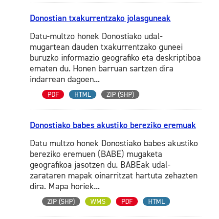
Donostian txakurrentzako jolasguneak
Datu-multzo honek Donostiako udal-
mugartean dauden txakurrentzako guneei
buruzko informazio geografiko eta deskriptiboa
ematen du. Honen barruan sartzen dira
indarrean dagoen...
PDF
HTML
ZIP (SHP)
Donostiako babes akustiko bereziko eremuak
Datu multzo honek Donostiako babes akustiko
bereziko eremuen (BABE) mugaketa
geografikoa jasotzen du. BABEak udal-
zarataren mapak oinarritzat hartuta zehazten
dira. Mapa horiek...
ZIP (SHP)
WMS
PDF
HTML