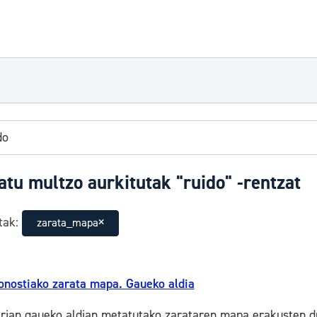
atu multzo aurkitutak "ruido" -rentzat
tak:
zarata_mapa
onostiako zarata mapa. Gaueko aldia
irian gaueko aldian metatutako zarataren mapa erakusten du