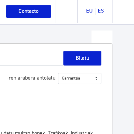
EU
ES
Contacto
Bilatu
-ren arabera antolatu
 datu multzo honek. Trafikoak, industriak