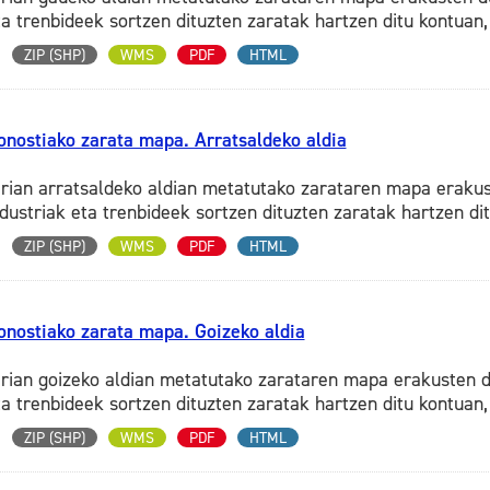
ta trenbideek sortzen dituzten zaratak hartzen ditu kontuan, 
ZIP (SHP)
WMS
PDF
HTML
onostiako zarata mapa. Arratsaldeko aldia
irian arratsaldeko aldian metatutako zarataren mapa erakus
ndustriak eta trenbideek sortzen dituzten zaratak hartzen ditu
ZIP (SHP)
WMS
PDF
HTML
onostiako zarata mapa. Goizeko aldia
irian goizeko aldian metatutako zarataren mapa erakusten du
ta trenbideek sortzen dituzten zaratak hartzen ditu kontuan, 
ZIP (SHP)
WMS
PDF
HTML