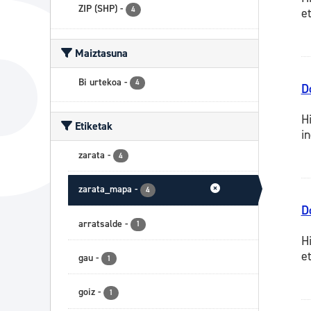
ZIP (SHP)
-
4
e
Maiztasuna
Bi urtekoa
-
4
D
H
Etiketak
i
zarata
-
4
zarata_mapa
-
4
D
arratsalde
-
1
H
e
gau
-
1
goiz
-
1