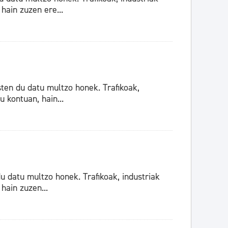
hain zuzen ere...
ten du datu multzo honek. Trafikoak,
 kontuan, hain...
 datu multzo honek. Trafikoak, industriak
hain zuzen...