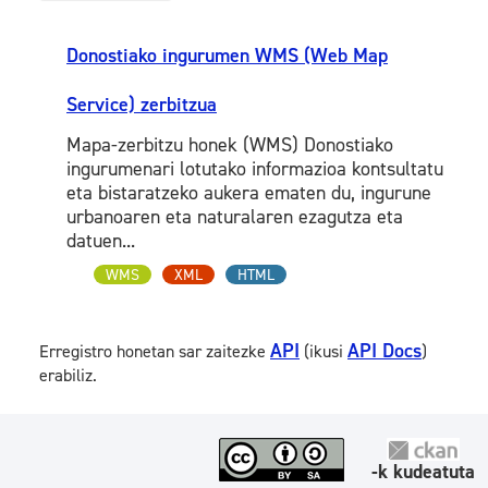
Donostiako ingurumen WMS (Web Map
Service) zerbitzua
Mapa-zerbitzu honek (WMS) Donostiako
ingurumenari lotutako informazioa kontsultatu
eta bistaratzeko aukera ematen du, ingurune
urbanoaren eta naturalaren ezagutza eta
datuen...
WMS
XML
HTML
API
API Docs
Erregistro honetan sar zaitezke
(ikusi
)
erabiliz.
-k kudeatuta