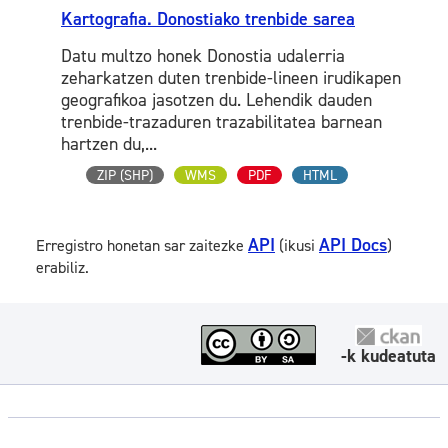
Kartografia. Donostiako trenbide sarea
Datu multzo honek Donostia udalerria
zeharkatzen duten trenbide-lineen irudikapen
geografikoa jasotzen du. Lehendik dauden
trenbide-trazaduren trazabilitatea barnean
hartzen du,...
ZIP (SHP)
WMS
PDF
HTML
API
API Docs
Erregistro honetan sar zaitezke
(ikusi
)
erabiliz.
-k kudeatuta