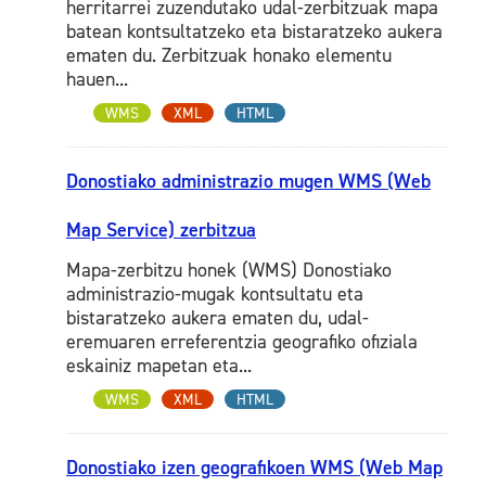
herritarrei zuzendutako udal-zerbitzuak mapa
batean kontsultatzeko eta bistaratzeko aukera
ematen du. Zerbitzuak honako elementu
hauen...
WMS
XML
HTML
Donostiako administrazio mugen WMS (Web
Map Service) zerbitzua
Mapa-zerbitzu honek (WMS) Donostiako
administrazio-mugak kontsultatu eta
bistaratzeko aukera ematen du, udal-
eremuaren erreferentzia geografiko ofiziala
eskainiz mapetan eta...
WMS
XML
HTML
Donostiako izen geografikoen WMS (Web Map