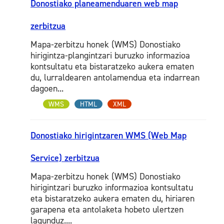
Donostiako planeamenduaren web map
zerbitzua
Mapa-zerbitzu honek (WMS) Donostiako
hirigintza-plangintzari buruzko informazioa
kontsultatu eta bistaratzeko aukera ematen
du, lurraldearen antolamendua eta indarrean
dagoen...
WMS
HTML
XML
Donostiako hirigintzaren WMS (Web Map
Service) zerbitzua
Mapa-zerbitzu honek (WMS) Donostiako
hirigintzari buruzko informazioa kontsultatu
eta bistaratzeko aukera ematen du, hiriaren
garapena eta antolaketa hobeto ulertzen
lagunduz....