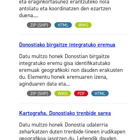
eta eraginkortasunez erantzuteko nola
antolatu eta koordinatzen den ezartzen
duena....
ZIP (SHP)
HTML
WMS
Donostiako birgaitze integratuko eremua
Datu multzo honek Donostian birgaitze
integratuko eremu gisa identifikatutako
eremuak geografikoki non dauden erakusten
du. Elementu honek eremuaren izena,
aginduaren data eta...
ZIP (SHP)
WMS
PDF
HTML
Kartografia. Donostiako trenbide sarea
Datu multzo honek Donostia udalerria
zeharkatzen duten trenbide-lineen irudikapen
geografikoa jasotzen du. Lehendik dauden