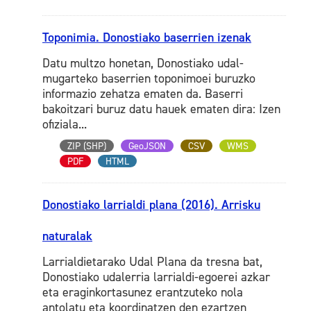
Toponimia. Donostiako baserrien izenak
Datu multzo honetan, Donostiako udal-
mugarteko baserrien toponimoei buruzko
informazio zehatza ematen da. Baserri
bakoitzari buruz datu hauek ematen dira: Izen
ofiziala...
ZIP (SHP)
GeoJSON
CSV
WMS
PDF
HTML
Donostiako larrialdi plana (2016). Arrisku
naturalak
Larrialdietarako Udal Plana da tresna bat,
Donostiako udalerria larrialdi-egoerei azkar
eta eraginkortasunez erantzuteko nola
antolatu eta koordinatzen den ezartzen