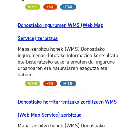
WMS
XML
HTML
Donostiako ingurumen WMS (Web Map
Service) zerbitzua
Mapa-zerbitzu honek (WMS) Donostiako
ingurumenari lotutako informazioa kontsultatu
eta bistaratzeko aukera ematen du, ingurune
urbanoaren eta naturalaren ezagutza eta
datuen...
WMS
XML
HTML
Donostiako herritarrentzako zerbitzuen WMS
(Web Map Service) zerbitzua
Mapa-zerbitzu honek (WMS) Donostiako