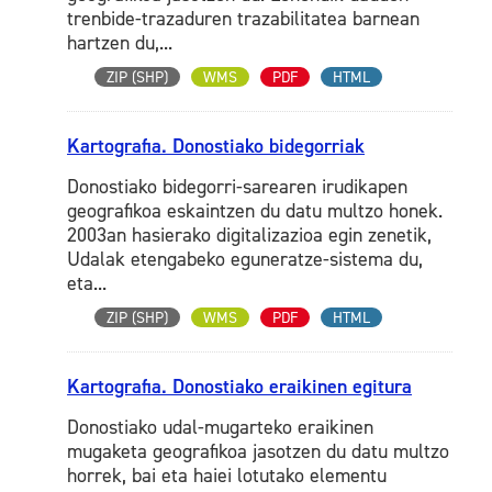
trenbide-trazaduren trazabilitatea barnean
hartzen du,...
ZIP (SHP)
WMS
PDF
HTML
Kartografia. Donostiako bidegorriak
Donostiako bidegorri-sarearen irudikapen
geografikoa eskaintzen du datu multzo honek.
2003an hasierako digitalizazioa egin zenetik,
Udalak etengabeko eguneratze-sistema du,
eta...
ZIP (SHP)
WMS
PDF
HTML
Kartografia. Donostiako eraikinen egitura
Donostiako udal-mugarteko eraikinen
mugaketa geografikoa jasotzen du datu multzo
horrek, bai eta haiei lotutako elementu