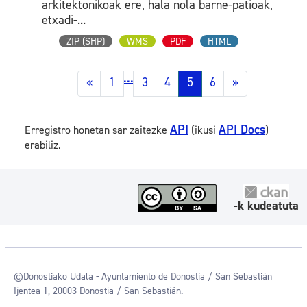
arkitektonikoak ere, hala nola barne-patioak,
etxadi-...
ZIP (SHP)
WMS
PDF
HTML
...
«
1
3
4
5
6
»
API
API Docs
Erregistro honetan sar zaitezke
(ikusi
)
erabiliz.
-k kudeatuta
©Donostiako Udala - Ayuntamiento de Donostia / San Sebastián
Ijentea 1, 20003 Donostia / San Sebastián.