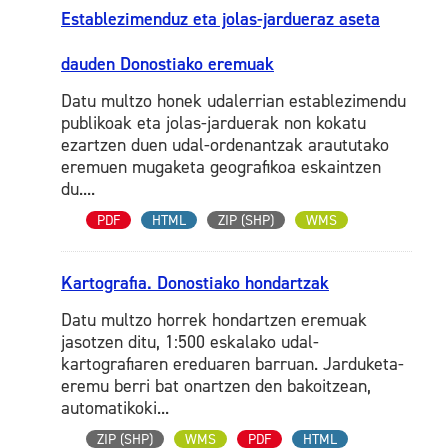
Establezimenduz eta jolas-jardueraz aseta
dauden Donostiako eremuak
Datu multzo honek udalerrian establezimendu
publikoak eta jolas-jarduerak non kokatu
ezartzen duen udal-ordenantzak araututako
eremuen mugaketa geografikoa eskaintzen
du....
PDF
HTML
ZIP (SHP)
WMS
Kartografia. Donostiako hondartzak
Datu multzo horrek hondartzen eremuak
jasotzen ditu, 1:500 eskalako udal-
kartografiaren ereduaren barruan. Jarduketa-
eremu berri bat onartzen den bakoitzean,
automatikoki...
ZIP (SHP)
WMS
PDF
HTML