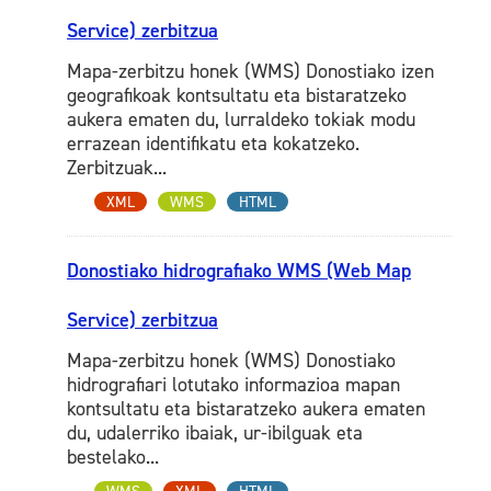
Service) zerbitzua
Mapa-zerbitzu honek (WMS) Donostiako izen
geografikoak kontsultatu eta bistaratzeko
aukera ematen du, lurraldeko tokiak modu
errazean identifikatu eta kokatzeko.
Zerbitzuak...
XML
WMS
HTML
Donostiako hidrografiako WMS (Web Map
Service) zerbitzua
Mapa-zerbitzu honek (WMS) Donostiako
hidrografiari lotutako informazioa mapan
kontsultatu eta bistaratzeko aukera ematen
du, udalerriko ibaiak, ur-ibilguak eta
bestelako...