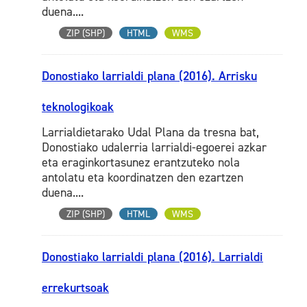
duena....
ZIP (SHP)
HTML
WMS
Donostiako larrialdi plana (2016). Arrisku
teknologikoak
Larrialdietarako Udal Plana da tresna bat,
Donostiako udalerria larrialdi-egoerei azkar
eta eraginkortasunez erantzuteko nola
antolatu eta koordinatzen den ezartzen
duena....
ZIP (SHP)
HTML
WMS
Donostiako larrialdi plana (2016). Larrialdi
errekurtsoak