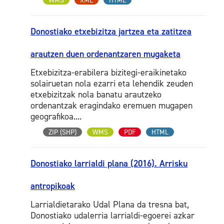
WMS
XML
HTML
Donostiako etxebizitza jartzea eta zatitzea
arautzen duen ordenantzaren mugaketa
Etxebizitza-erabilera bizitegi-eraikinetako
solairuetan nola ezarri eta lehendik zeuden
etxebizitzak nola banatu arautzeko
ordenantzak eragindako eremuen mugapen
geografikoa....
ZIP (SHP)
WMS
PDF
HTML
Donostiako larrialdi plana (2016). Arrisku
antropikoak
Larrialdietarako Udal Plana da tresna bat,
Donostiako udalerria larrialdi-egoerei azkar