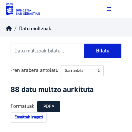
Skip to main content
Datu multzoak
Bilatu
-ren arabera antolatu
88 datu multzo aurkituta
Formatuak:
PDF
Emaitzak iragazi