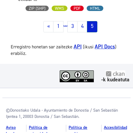
ZIP (SHP)
WMS
PDF
HTML
...
«
1
3
4
5
API
API Docs
Erregistro honetan sar zaitezke
(ikusi
)
erabiliz.
-k kudeatuta
©Donostiako Udala - Ayuntamiento de Donostia / San Sebastián
Ijentea 1, 20003 Donostia / San Sebastián.
Aviso
Política de
Política de
Accesibilidad