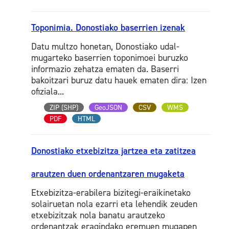
Toponimia. Donostiako baserrien izenak
Datu multzo honetan, Donostiako udal-
mugarteko baserrien toponimoei buruzko
informazio zehatza ematen da. Baserri
bakoitzari buruz datu hauek ematen dira: Izen
ofiziala...
ZIP (SHP)
GeoJSON
CSV
WMS
PDF
HTML
Donostiako etxebizitza jartzea eta zatitzea
arautzen duen ordenantzaren mugaketa
Etxebizitza-erabilera bizitegi-eraikinetako
solairuetan nola ezarri eta lehendik zeuden
etxebizitzak nola banatu arautzeko
ordenantzak eragindako eremuen mugapen