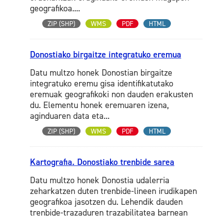
geografikoa....
ZIP (SHP)
WMS
PDF
HTML
Donostiako birgaitze integratuko eremua
Datu multzo honek Donostian birgaitze
integratuko eremu gisa identifikatutako
eremuak geografikoki non dauden erakusten
du. Elementu honek eremuaren izena,
aginduaren data eta...
ZIP (SHP)
WMS
PDF
HTML
Kartografia. Donostiako trenbide sarea
Datu multzo honek Donostia udalerria
zeharkatzen duten trenbide-lineen irudikapen
geografikoa jasotzen du. Lehendik dauden
trenbide-trazaduren trazabilitatea barnean