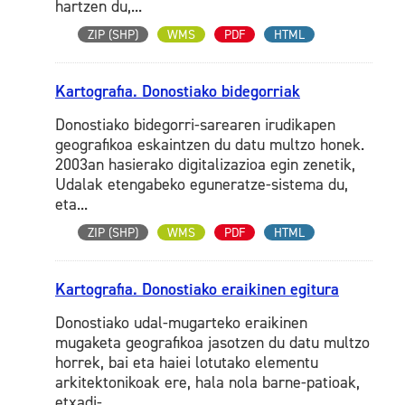
hartzen du,...
ZIP (SHP)
WMS
PDF
HTML
Kartografia. Donostiako bidegorriak
Donostiako bidegorri-sarearen irudikapen
geografikoa eskaintzen du datu multzo honek.
2003an hasierako digitalizazioa egin zenetik,
Udalak etengabeko eguneratze-sistema du,
eta...
ZIP (SHP)
WMS
PDF
HTML
Kartografia. Donostiako eraikinen egitura
Donostiako udal-mugarteko eraikinen
mugaketa geografikoa jasotzen du datu multzo
horrek, bai eta haiei lotutako elementu
arkitektonikoak ere, hala nola barne-patioak,
etxadi-...