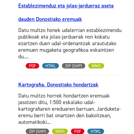
Establezimenduz eta jolas-jardueraz aseta
dauden Donostiako eremuak
Datu multzo honek udalerrian establezimendu
publikoak eta jolas-jarduerak non kokatu
ezartzen duen udal-ordenantzak araututako
eremuen mugaketa geografikoa eskaintzen
du....
PDF
HTML
ZIP (SHP)
WMS
Kartografia. Donostiako hondartzak
Datu multzo horrek hondartzen eremuak
jasotzen ditu, 1:500 eskalako udal-
kartografiaren ereduaren barruan. Jarduketa-
eremu berri bat onartzen den bakoitzean,
automatikoki...
ZIP (SHP)
WMS
PDF
HTML