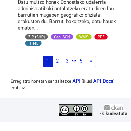
Datu multzo honek Donostiako udalerria
administratiboki antolatzeko eratu diren lau
barrutien mugapen geografiko ofiziala
erakusten du. Barruti bakoitzeko, datu hauek
ematen...
ZIP (SHP)
GeoJSON
WMS
PDF
HTML
...
1
2
3
5
»
API
API Docs
Erregistro honetan sar zaitezke
(ikusi
)
erabiliz.
-k kudeatuta