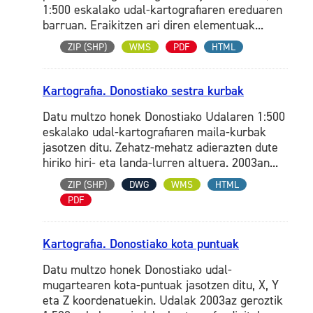
1:500 eskalako udal-kartografiaren ereduaren
barruan. Eraikitzen ari diren elementuak...
ZIP (SHP)
WMS
PDF
HTML
Kartografia. Donostiako sestra kurbak
Datu multzo honek Donostiako Udalaren 1:500
eskalako udal-kartografiaren maila-kurbak
jasotzen ditu. Zehatz-mehatz adierazten dute
hiriko hiri- eta landa-lurren altuera. 2003an...
ZIP (SHP)
DWG
WMS
HTML
PDF
Kartografia. Donostiako kota puntuak
Datu multzo honek Donostiako udal-
mugartearen kota-puntuak jasotzen ditu, X, Y
eta Z koordenatuekin. Udalak 2003az geroztik