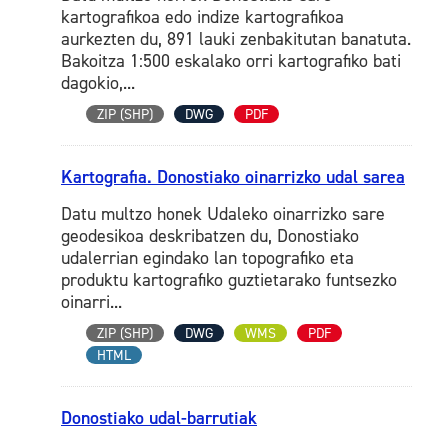
kartografikoa edo indize kartografikoa
aurkezten du, 891 lauki zenbakitutan banatuta.
Bakoitza 1:500 eskalako orri kartografiko bati
dagokio,...
ZIP (SHP)
DWG
PDF
Kartografia. Donostiako oinarrizko udal sarea
Datu multzo honek Udaleko oinarrizko sare
geodesikoa deskribatzen du, Donostiako
udalerrian egindako lan topografiko eta
produktu kartografiko guztietarako funtsezko
oinarri...
ZIP (SHP)
DWG
WMS
PDF
HTML
Donostiako udal-barrutiak