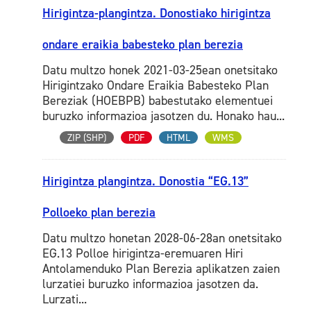
Hirigintza-plangintza. Donostiako hirigintza
ondare eraikia babesteko plan berezia
Datu multzo honek 2021-03-25ean onetsitako
Hirigintzako Ondare Eraikia Babesteko Plan
Bereziak (HOEBPB) babestutako elementuei
buruzko informazioa jasotzen du. Honako hau...
ZIP (SHP)
PDF
HTML
WMS
Hirigintza plangintza. Donostia “EG.13”
Polloeko plan berezia
Datu multzo honetan 2028-06-28an onetsitako
EG.13 Polloe hirigintza-eremuaren Hiri
Antolamenduko Plan Berezia aplikatzen zaien
lurzatiei buruzko informazioa jasotzen da.
Lurzati...