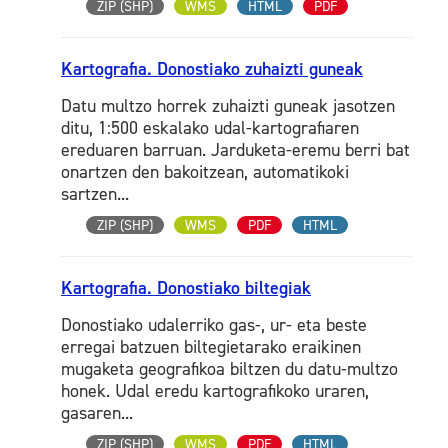
ZIP (SHP)
WMS
HTML
PDF
Kartografia. Donostiako zuhaizti guneak
Datu multzo horrek zuhaizti guneak jasotzen
ditu, 1:500 eskalako udal-kartografiaren
ereduaren barruan. Jarduketa-eremu berri bat
onartzen den bakoitzean, automatikoki
sartzen...
ZIP (SHP)
WMS
PDF
HTML
Kartografia. Donostiako biltegiak
Donostiako udalerriko gas-, ur- eta beste
erregai batzuen biltegietarako eraikinen
mugaketa geografikoa biltzen du datu-multzo
honek. Udal eredu kartografikoko uraren,
gasaren...
ZIP (SHP)
WMS
PDF
HTML