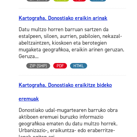
Kartografia. Donostiako eraikin arinak
Datu multzo horren barruan sartzen da
estalpeen, siloen, aurrien, pabiloien, nekazal-
abeltzaintzen, kioskoen eta berotegien
mugaketa geografikoa, eraikin arinen geruzan.
Geruza...
ZIP (SHP)
PDF
HTML
Kartografia. Donostiako eraikitze bideko
eremuak
Donostiako udal-mugartearen barruko obra
aktiboen eremuei buruzko informazio
geografikoa ematen du datu multzo horrek.
Urbanizazio-, eraikuntza- edo eraberritze-