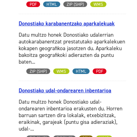
PDF
HTML
ZIP (SHP)
WMS
Donostiako karabanentzako aparkalekuak
Datu multzo honek Donostiako udalerrian
autokarabanentzat prestatutako aparkalekuen
kokapen geografikoa jasotzen du. Aparkaleku
bakoitza geografikoki adierazten da puntu
baten...
ZIP (SHP)
WMS
HTML
PDF
Donostiako udal-ondarearen inbentarioa
Datu multzo honek Donostiako udal-
ondarearen inbentarioa erakusten du. Horren
barruan sartzen dira lokalak, etxebizitzak,
eraikinak, garajeak (puntu gisa adieraziak),
udal-...