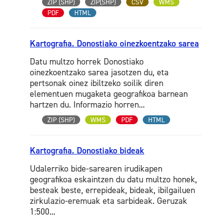
ZIP (SHP)
ZIP(SHP)
CSV
WMS
PDF
HTML
Kartografia. Donostiako oinezkoentzako sarea
Datu multzo horrek Donostiako
oinezkoentzako sarea jasotzen du, eta
pertsonak oinez ibiltzeko soilik diren
elementuen mugaketa geografikoa barnean
hartzen du. Informazio horren...
ZIP (SHP)
WMS
PDF
HTML
Kartografia. Donostiako bideak
Udalerriko bide-sarearen irudikapen
geografikoa eskaintzen du datu multzo honek,
besteak beste, errepideak, bideak, ibilgailuen
zirkulazio-eremuak eta sarbideak. Geruzak
1:500...