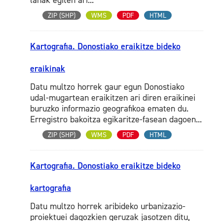
lanak egiten ari...
ZIP (SHP)
WMS
PDF
HTML
Kartografia. Donostiako eraikitze bideko
eraikinak
Datu multzo horrek gaur egun Donostiako
udal-mugartean eraikitzen ari diren eraikinei
buruzko informazio geografikoa ematen du.
Erregistro bakoitza egikaritze-fasean dagoen...
ZIP (SHP)
WMS
PDF
HTML
Kartografia. Donostiako eraikitze bideko
kartografia
Datu multzo horrek aribideko urbanizazio-
proiektuei dagozkien geruzak jasotzen ditu,