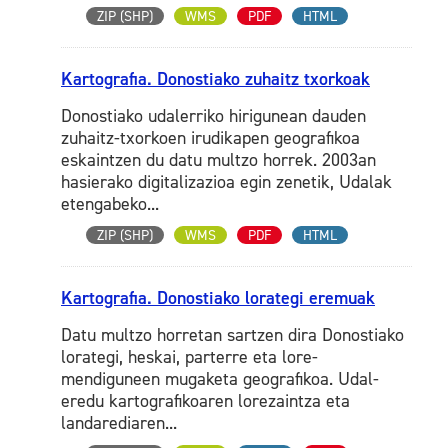
ZIP (SHP)
WMS
PDF
HTML
Kartografia. Donostiako zuhaitz txorkoak
Donostiako udalerriko hirigunean dauden
zuhaitz-txorkoen irudikapen geografikoa
eskaintzen du datu multzo horrek. 2003an
hasierako digitalizazioa egin zenetik, Udalak
etengabeko...
ZIP (SHP)
WMS
PDF
HTML
Kartografia. Donostiako lorategi eremuak
Datu multzo horretan sartzen dira Donostiako
lorategi, heskai, parterre eta lore-
mendiguneen mugaketa geografikoa. Udal-
eredu kartografikoaren lorezaintza eta
landarediaren...