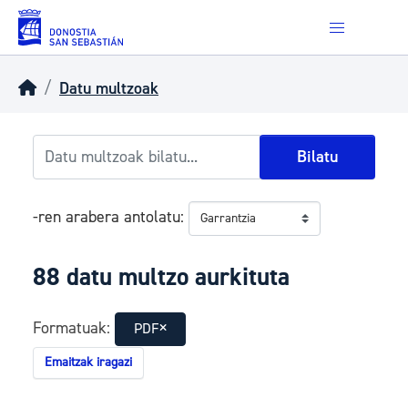
Skip to main content
Datu multzoak
Bilatu
-ren arabera antolatu
88 datu multzo aurkituta
Formatuak:
PDF
Emaitzak iragazi