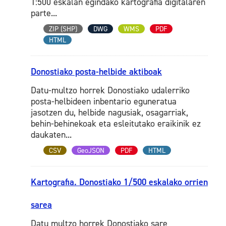
1:500 eskalan egindako kartografia digitalaren
parte...
ZIP (SHP)
DWG
WMS
PDF
HTML
Donostiako posta-helbide aktiboak
Datu-multzo horrek Donostiako udalerriko
posta-helbideen inbentario eguneratua
jasotzen du, helbide nagusiak, osagarriak,
behin-behinekoak eta esleitutako eraikinik ez
daukaten...
CSV
GeoJSON
PDF
HTML
Kartografia. Donostiako 1/500 eskalako orrien
sarea
Datu multzo horrek Donostiako sare