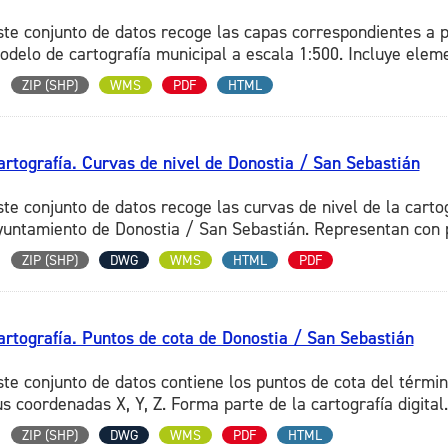
ste conjunto de datos recoge las capas correspondientes a p
odelo de cartografía municipal a escala 1:500. Incluye eleme
ZIP (SHP)
WMS
PDF
HTML
artografía. Curvas de nivel de Donostia / San Sebastián
ste conjunto de datos recoge las curvas de nivel de la carto
yuntamiento de Donostia / San Sebastián. Representan con pre
ZIP (SHP)
DWG
WMS
HTML
PDF
artografía. Puntos de cota de Donostia / San Sebastián
ste conjunto de datos contiene los puntos de cota del térmi
s coordenadas X, Y, Z. Forma parte de la cartografía digital.
ZIP (SHP)
DWG
WMS
PDF
HTML