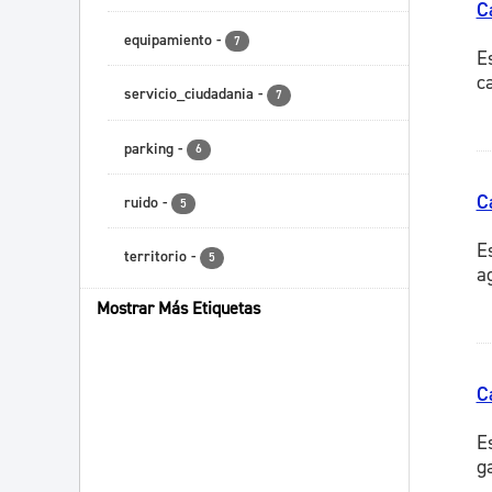
C
equipamiento
-
7
E
c
servicio_ciudadania
-
7
parking
-
6
C
ruido
-
5
E
territorio
-
5
a
Mostrar Más Etiquetas
C
E
g