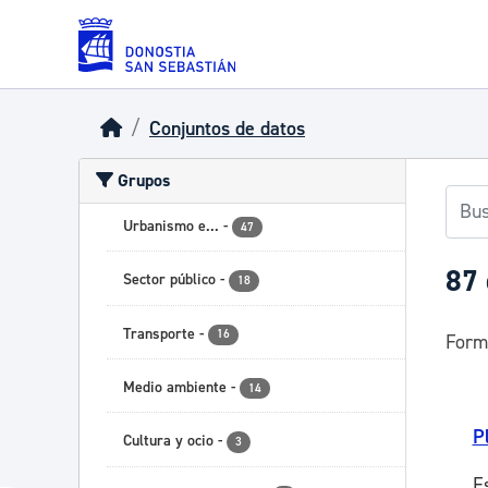
Skip to main content
Conjuntos de datos
Grupos
Urbanismo e...
-
47
87 
Sector público
-
18
Transporte
-
16
Form
Medio ambiente
-
14
P
Cultura y ocio
-
3
E