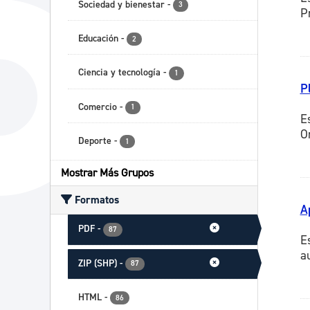
Sociedad y bienestar
-
3
P
Educación
-
2
Ciencia y tecnología
-
1
P
Comercio
-
1
E
O
Deporte
-
1
Mostrar Más Grupos
Formatos
A
PDF
-
87
E
a
ZIP (SHP)
-
87
HTML
-
86