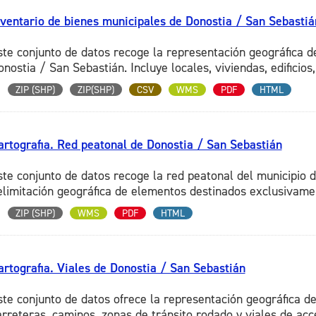
nventario de bienes municipales de Donostia / San Sebastiá
ste conjunto de datos recoge la representación geográfica de
nostia / San Sebastián. Incluye locales, viviendas, edificios, 
ZIP (SHP)
ZIP(SHP)
CSV
WMS
PDF
HTML
artografia. Red peatonal de Donostia / San Sebastián
ste conjunto de datos recoge la red peatonal del municipio d
elimitación geográfica de elementos destinados exclusivament
ZIP (SHP)
WMS
PDF
HTML
artografia. Viales de Donostia / San Sebastián
ste conjunto de datos ofrece la representación geográfica de 
arreteras, caminos, zonas de tránsito rodado y viales de acce