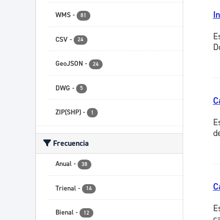
I
WMS
-
81
E
CSV
-
24
Do
GeoJSON
-
24
DWG
-
5
C
ZIP(SHP)
-
1
E
d
Frecuencia
Anual
-
38
C
Trienal
-
14
E
Bienal
-
12
c