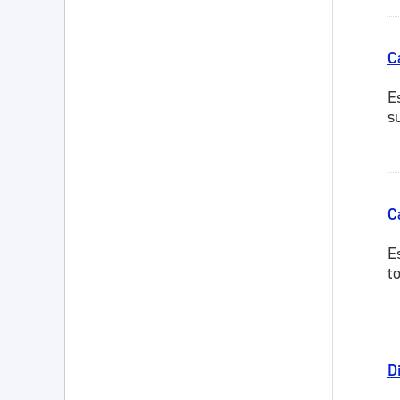
C
E
s
C
E
t
D