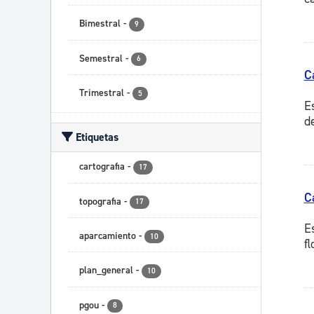
Bimestral
-
9
Semestral
-
6
C
Trimestral
-
5
E
d
Etiquetas
cartografia
-
17
C
topografia
-
17
E
aparcamiento
-
10
f
plan_general
-
10
pgou
-
8