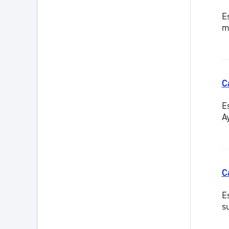
E
m
C
E
A
C
E
su