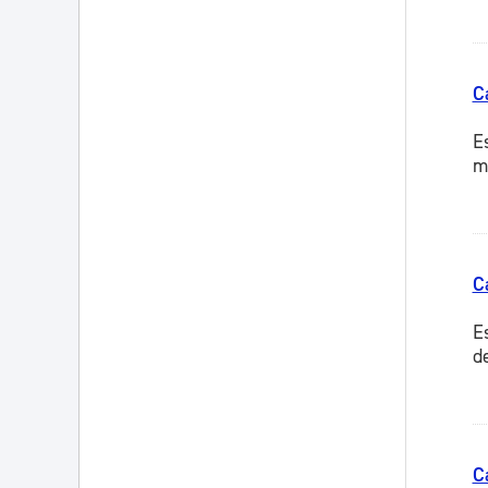
C
E
m
C
E
d
C