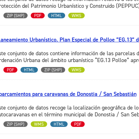
rotección del Patrimonio Urbanístico y Construido (PEPPUC),
ZIP (SHP)
PDF
HTML
WMS
laneamiento Urbanístico. Plan Especial de Polloe “EG.13” 
ste conjunto de datos contiene información de las parcelas d
rdenación Urbana del ámbito urbanístico “EG.13 Polloe” apr
PDF
HTML
ZIP (SHP)
WMS
parcamientos para caravanas de Donostia / San Sebastián
ste conjunto de datos recoge la localización geográfica de l
utocaravanas en el término municipal de Donostia / San Seba
ZIP (SHP)
WMS
HTML
PDF