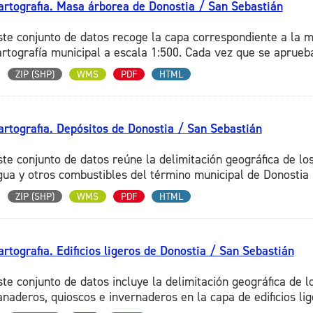
artografia. Masa árborea de Donostia / San Sebastián
ste conjunto de datos recoge la capa correspondiente a la 
artografía municipal a escala 1:500. Cada vez que se aprueb
ZIP (SHP)
WMS
PDF
HTML
artografia. Depósitos de Donostia / San Sebastián
ste conjunto de datos reúne la delimitación geográfica de los
gua y otros combustibles del término municipal de Donostia /
ZIP (SHP)
WMS
PDF
HTML
artografia. Edificios ligeros de Donostia / San Sebastián
ste conjunto de datos incluye la delimitación geográfica de lo
anaderos, quioscos e invernaderos en la capa de edificios lige