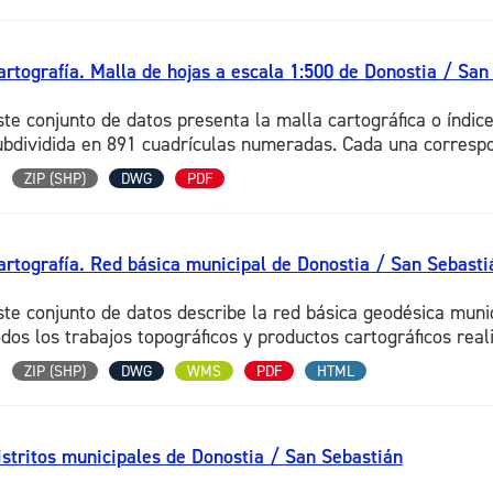
artografía. Malla de hojas a escala 1:500 de Donostia / San
ste conjunto de datos presenta la malla cartográfica o índic
ubdividida en 891 cuadrículas numeradas. Cada una correspo
ZIP (SHP)
DWG
PDF
artografía. Red básica municipal de Donostia / San Sebasti
ste conjunto de datos describe la red básica geodésica mun
odos los trabajos topográficos y productos cartográficos reali
ZIP (SHP)
DWG
WMS
PDF
HTML
istritos municipales de Donostia / San Sebastián