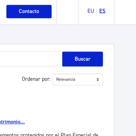
EU
ES
Contacto
Buscar
Ordenar por
trimonio...
lementos protegidos por el Plan Especial de