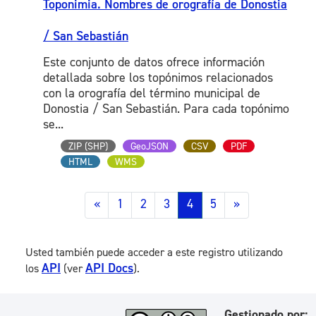
Toponimia. Nombres de orografía de Donostia
/ San Sebastián
Este conjunto de datos ofrece información
detallada sobre los topónimos relacionados
con la orografía del término municipal de
Donostia / San Sebastián. Para cada topónimo
se...
ZIP (SHP)
GeoJSON
CSV
PDF
HTML
WMS
«
1
2
3
4
5
»
Usted también puede acceder a este registro utilizando
API
API Docs
los
(ver
).
Gestionado por: