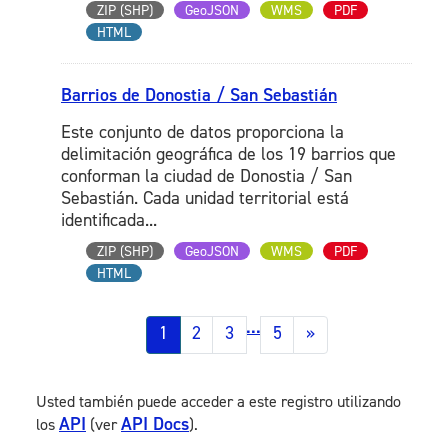
ZIP (SHP)
GeoJSON
WMS
PDF
HTML
Barrios de Donostia / San Sebastián
Este conjunto de datos proporciona la
delimitación geográfica de los 19 barrios que
conforman la ciudad de Donostia / San
Sebastián. Cada unidad territorial está
identificada...
ZIP (SHP)
GeoJSON
WMS
PDF
HTML
...
1
2
3
5
»
Usted también puede acceder a este registro utilizando
API
API Docs
los
(ver
).