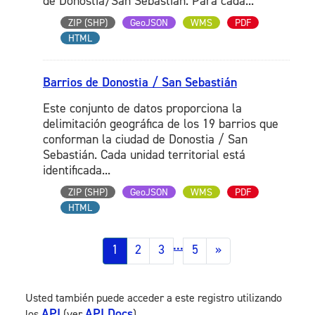
de Donostia/San Sebastián. Para cada...
ZIP (SHP)
GeoJSON
WMS
PDF
HTML
Barrios de Donostia / San Sebastián
Este conjunto de datos proporciona la
delimitación geográfica de los 19 barrios que
conforman la ciudad de Donostia / San
Sebastián. Cada unidad territorial está
identificada...
ZIP (SHP)
GeoJSON
WMS
PDF
HTML
...
1
2
3
5
»
Usted también puede acceder a este registro utilizando
API
API Docs
los
(ver
).