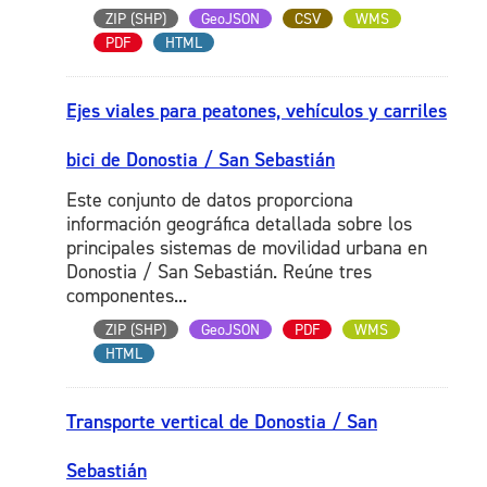
ZIP (SHP)
GeoJSON
CSV
WMS
PDF
HTML
Ejes viales para peatones, vehículos y carriles
bici de Donostia / San Sebastián
Este conjunto de datos proporciona
información geográfica detallada sobre los
principales sistemas de movilidad urbana en
Donostia / San Sebastián. Reúne tres
componentes...
ZIP (SHP)
GeoJSON
PDF
WMS
HTML
Transporte vertical de Donostia / San
Sebastián