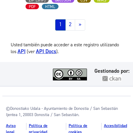
ZIP (SHP)
GeoJSON
CSV
WMS
PDF
HTML
1
2
»
Usted también puede acceder a este registro utilizando
API
API Docs
los
(ver
).
Gestionado por:
©Donostiako Udala - Ayuntamiento de Donostia / San Sebastián
Ijentea 1, 20003 Donostia / San Sebastián.
Aviso
Política de
Política de
Accesibilidad
legal
privacidad
cookies