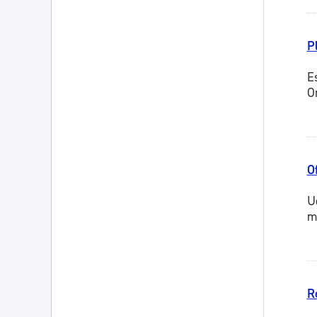
P
E
O
O
U
m
R