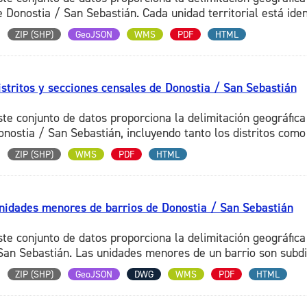
 Donostia / San Sebastián. Cada unidad territorial está ident
ZIP (SHP)
GeoJSON
WMS
PDF
HTML
istritos y secciones censales de Donostia / San Sebastián
ste conjunto de datos proporciona la delimitación geográfica
onostia / San Sebastián, incluyendo tanto los distritos como 
ZIP (SHP)
WMS
PDF
HTML
nidades menores de barrios de Donostia / San Sebastián
ste conjunto de datos proporciona la delimitación geográfic
San Sebastián. Las unidades menores de un barrio son subdiv
ZIP (SHP)
GeoJSON
DWG
WMS
PDF
HTML