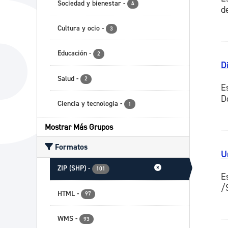
Sociedad y bienestar
-
4
de
Cultura y ocio
-
3
Educación
-
2
D
Salud
-
2
E
D
Ciencia y tecnología
-
1
Mostrar Más Grupos
Formatos
U
ZIP (SHP)
-
101
E
/
HTML
-
97
WMS
-
93