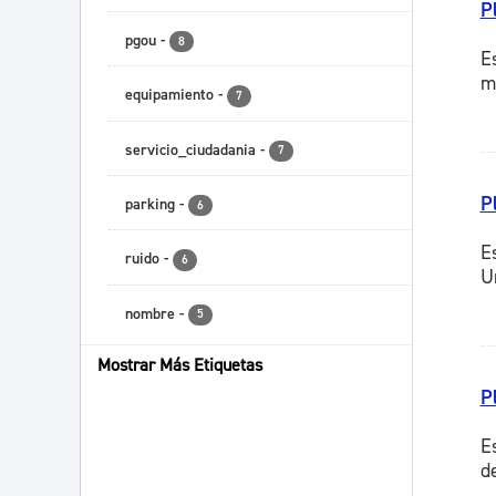
P
pgou
-
8
E
m
equipamiento
-
7
servicio_ciudadania
-
7
P
parking
-
6
E
ruido
-
6
U
nombre
-
5
Mostrar Más Etiquetas
P
E
d