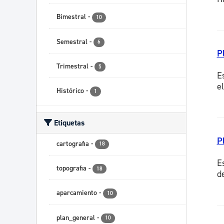
Bimestral
-
10
Semestral
-
6
P
Trimestral
-
5
E
e
Histórico
-
1
Etiquetas
P
cartografia
-
18
E
topografia
-
18
d
aparcamiento
-
10
plan_general
-
10