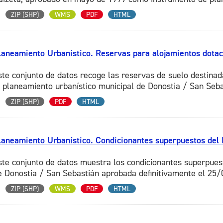
ZIP (SHP)
WMS
PDF
HTML
laneamiento Urbanístico. Reservas para alojamientos dotaci
ste conjunto de datos recoge las reservas de suelo destinad
l planeamiento urbanístico municipal de Donostia / San Sebas
ZIP (SHP)
PDF
HTML
laneamiento Urbanístico. Condicionantes superpuestos del
ste conjunto de datos muestra los condicionantes superpue
e Donostia / San Sebastián aprobada definitivamente el 25/0
ZIP (SHP)
WMS
PDF
HTML