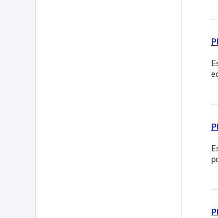
P
E
e
P
E
p
P