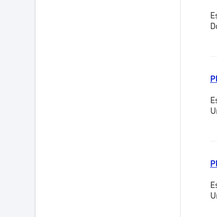
E
D
P
E
U
P
E
U