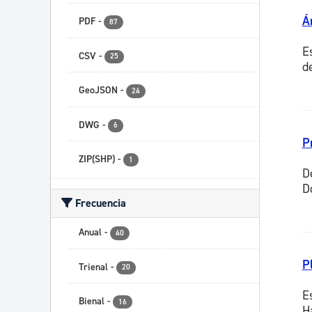
Á
PDF
-
87
E
CSV
-
25
d
GeoJSON
-
24
DWG
-
6
P
ZIP(SHP)
-
1
D
D
Frecuencia
Anual
-
40
P
Trienal
-
20
E
Bienal
-
16
H