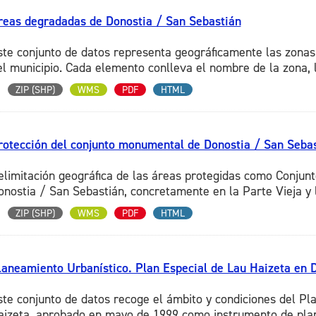
reas degradadas de Donostia / San Sebastián
ste conjunto de datos representa geográficamente las zonas
el municipio. Cada elemento conlleva el nombre de la zona, la
ZIP (SHP)
WMS
PDF
HTML
rotección del conjunto monumental de Donostia / San Seba
elimitación geográfica de las áreas protegidas como Conjun
onostia / San Sebastián, concretamente en la Parte Vieja y l
ZIP (SHP)
WMS
PDF
HTML
laneamiento Urbanístico. Plan Especial de Lau Haizeta en 
ste conjunto de datos recoge el ámbito y condiciones del Pl
aizeta, aprobado en mayo de 1999 como instrumento de plan