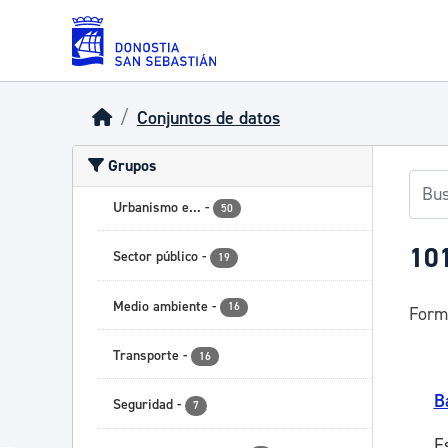
Skip to main content
Conjuntos de datos
Grupos
Urbanismo e...
-
50
101
Sector público
-
19
Medio ambiente
-
16
Form
Transporte
-
16
B
Seguridad
-
7
E