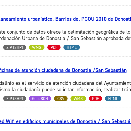
laneamiento urbanístico. Barrios del PGOU 2010 de Donosti
ste conjunto de datos ofrece la delimitación geográfica de l
rdenación Urbana de Donostia / San Sebastián aprobada defi
ZIP (SHP)
WMS
PDF
HTML
ficinas de atención ciudadana de Donostia /San Sebastián
dal!nfo es el servicio de atención ciudadana del Ayuntamien
ismo la ciudadanía puede solicitar información, realizar trámi
ZIP (SHP)
GeoJSON
CSV
WMS
PDF
HTML
ed Wifi en edificios municipales de Donostia / San Sebastiá