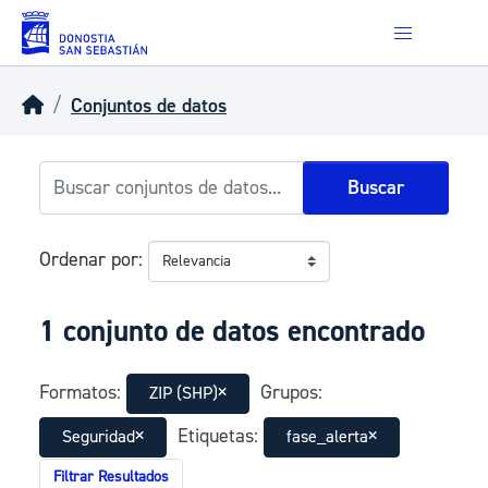
Skip to main content
Conjuntos de datos
Buscar
Ordenar por
1 conjunto de datos encontrado
Formatos:
Grupos:
ZIP (SHP)
Etiquetas:
Seguridad
fase_alerta
Filtrar Resultados