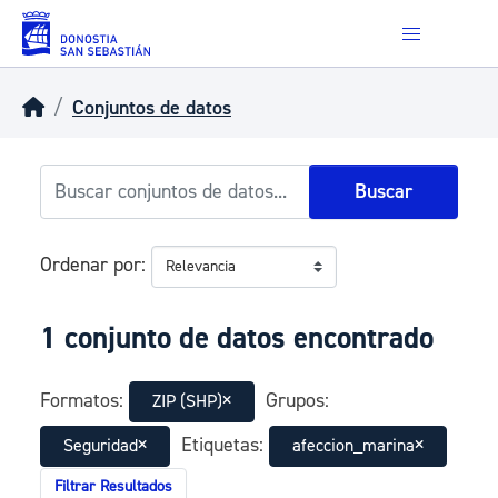
Skip to main content
Conjuntos de datos
Buscar
Ordenar por
1 conjunto de datos encontrado
Formatos:
Grupos:
ZIP (SHP)
Etiquetas:
Seguridad
afeccion_marina
Filtrar Resultados