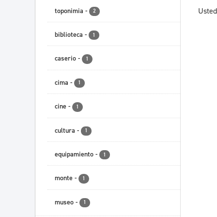
Usted
toponimia
-
2
biblioteca
-
1
caserio
-
1
cima
-
1
cine
-
1
cultura
-
1
equipamiento
-
1
monte
-
1
museo
-
1