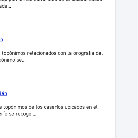
da...
án
 topónimos relacionados con la orografía del
ónimo se...
ián
s topónimos de los caseríos ubicados en el
ío se recoge:...