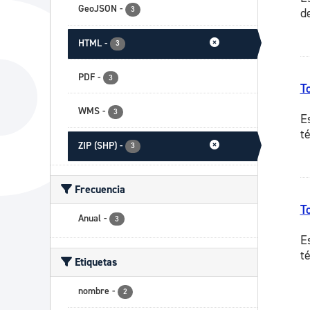
GeoJSON
-
3
d
HTML
-
3
PDF
-
3
T
WMS
-
3
E
t
ZIP (SHP)
-
3
Frecuencia
T
Anual
-
3
E
t
Etiquetas
nombre
-
2