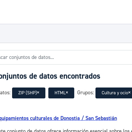
onjuntos de datos encontrados
atos:
Grupos:
ZIP (SHP)
HTML
Cultura y ocio
quipamientos culturales de Donostia / San Sebastián
ste conjunto de datos ofrece información esencial sobre los 