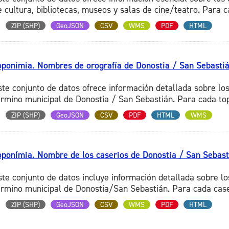
e cultura, bibliotecas, museos y salas de cine/teatro. Para ca
ZIP (SHP)
GeoJSON
CSV
WMS
PDF
HTML
oponimia. Nombres de orografía de Donostia / San Sebasti
ste conjunto de datos ofrece información detallada sobre los
érmino municipal de Donostia / San Sebastián. Para cada top
ZIP (SHP)
GeoJSON
CSV
PDF
HTML
WMS
oponímia. Nombre de los caserios de Donostia / San Sebast
ste conjunto de datos incluye información detallada sobre lo
érmino municipal de Donostia/San Sebastián. Para cada caser
ZIP (SHP)
GeoJSON
CSV
WMS
PDF
HTML