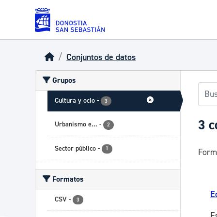
Skip to main content
Conjuntos de datos
Grupos
Cultura y ocio
-
3
3 c
Urbanismo e...
-
2
Sector público
-
1
Form
Formatos
E
CSV
-
3
E