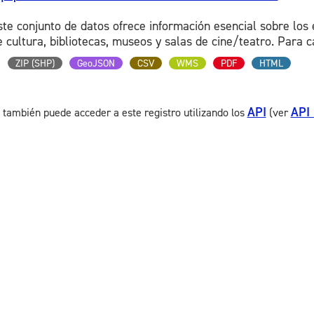
ste conjunto de datos ofrece información esencial sobre los 
e cultura, bibliotecas, museos y salas de cine/teatro. Para ca
ZIP (SHP)
GeoJSON
CSV
WMS
PDF
HTML
API
API
 también puede acceder a este registro utilizando los
(ver