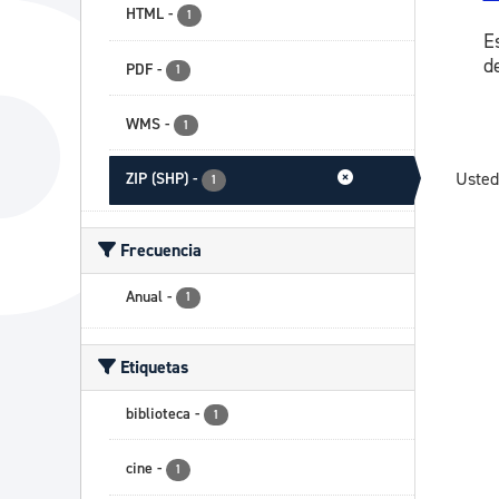
HTML
-
1
E
d
PDF
-
1
WMS
-
1
Usted
ZIP (SHP)
-
1
Frecuencia
Anual
-
1
Etiquetas
biblioteca
-
1
cine
-
1