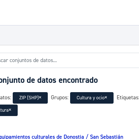
onjunto de datos encontrado
atos:
Grupos:
Etiquetas
ZIP (SHP)
Cultura y ocio
ltura
quipamientos culturales de Donostia / San Sebastián