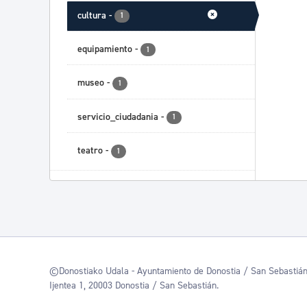
cultura
-
1
equipamiento
-
1
museo
-
1
servicio_ciudadania
-
1
teatro
-
1
©Donostiako Udala - Ayuntamiento de Donostia / San Sebastiá
Ijentea 1, 20003 Donostia / San Sebastián.