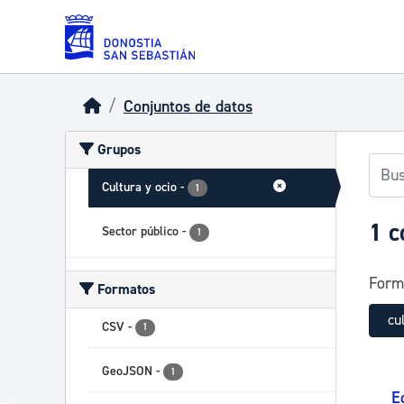
Skip to main content
Conjuntos de datos
Grupos
Cultura y ocio
-
1
1 c
Sector público
-
1
Form
Formatos
cu
CSV
-
1
GeoJSON
-
1
E