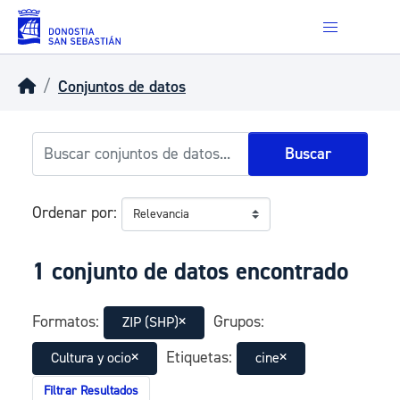
Skip to main content
Conjuntos de datos
Buscar
Ordenar por
1 conjunto de datos encontrado
Formatos:
Grupos:
ZIP (SHP)
Etiquetas:
Cultura y ocio
cine
Filtrar Resultados