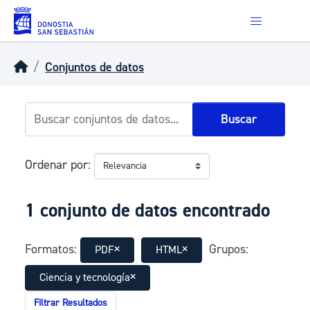
Skip to main content
Conjuntos de datos
Buscar
Ordenar por
1 conjunto de datos encontrado
Formatos:
Grupos:
PDF
HTML
Ciencia y tecnología
Filtrar Resultados