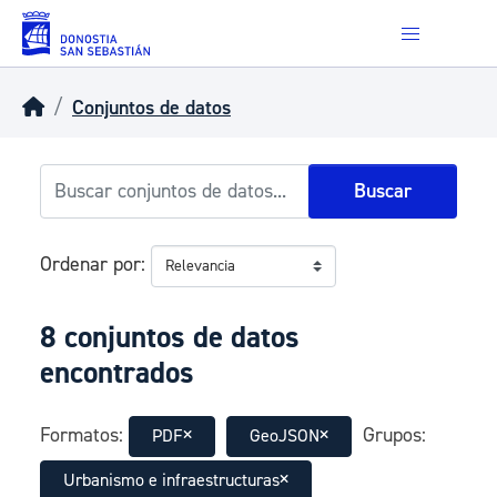
Skip to main content
Conjuntos de datos
Buscar
Ordenar por
8 conjuntos de datos
encontrados
Formatos:
Grupos:
PDF
GeoJSON
Urbanismo e infraestructuras