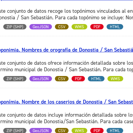
ste conjunto de datos recoge los topónimos vinculados al en
onostia / San Sebastián. Para cada topónimo se incluye: Nomb
ZIP (SHP)
GeoJSON
CSV
WMS
PDF
HTML
oponimia. Nombres de orografía de Donostia / San Sebasti
ste conjunto de datos ofrece información detallada sobre los
érmino municipal de Donostia / San Sebastián. Para cada top
ZIP (SHP)
GeoJSON
CSV
PDF
HTML
WMS
oponímia. Nombre de los caserios de Donostia / San Sebast
ste conjunto de datos incluye información detallada sobre lo
érmino municipal de Donostia/San Sebastián. Para cada caser
ZIP (SHP)
GeoJSON
CSV
WMS
PDF
HTML