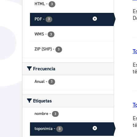
HTML
-
3
E
D
PDF
-
3
WMS
-
3
ZIP (SHP)
-
3
T
E
Frecuencia
t
Anual
-
3
Etiquetas
T
nombre
-
3
E
t
toponimia
-
3