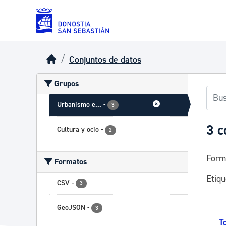
Skip to main content
Conjuntos de datos
Grupos
Urbanismo e...
-
3
3 c
Cultura y ocio
-
2
Form
Formatos
Etiqu
CSV
-
3
GeoJSON
-
3
T