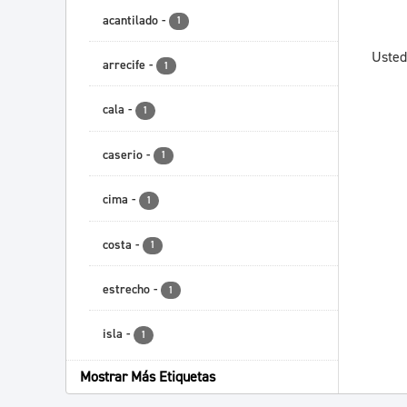
acantilado
-
1
Usted
arrecife
-
1
cala
-
1
caserio
-
1
cima
-
1
costa
-
1
estrecho
-
1
isla
-
1
Mostrar Más Etiquetas