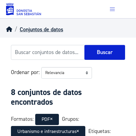
Skip to main content
Conjuntos de datos
Buscar
Ordenar por
8 conjuntos de datos
encontrados
Formatos:
Grupos:
PDF
Etiquetas:
Urbanismo e infraestructuras