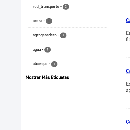
red_transporte
-
2
C
acera
-
1
E
agroganadero
-
1
f
agua
-
1
alcorque
-
1
C
Mostrar Más Etiquetas
E
a
C