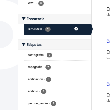
WMS
-
8
E
d
Frecuencia
Bimestral
-
9
C
Etiquetas
E
cartografia
-
9
c
topografia
-
9
edificacion
-
3
C
edificio
-
2
E
d
parque_jardin
-
2