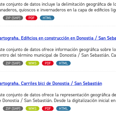
ste conjunto de datos incluye la delimitación geográfica de lo
anaderos, quioscos e invernaderos en la capa de edificios lige
ZIP (SHP)
PDF
HTML
artografia. Edificios en construcción en Donostia / San Seb
ste conjunto de datos ofrece información geográfica sobre lo
entro del término municipal de Donostia / San Sebastián. Cad
ZIP (SHP)
WMS
PDF
HTML
artografia. Carriles bici de Donostia / San Sebastián
ste conjunto de datos ofrece la representación geográfica de 
 Donostia / San Sebastián. Desde la digitalización inicial en 
ZIP (SHP)
WMS
PDF
HTML