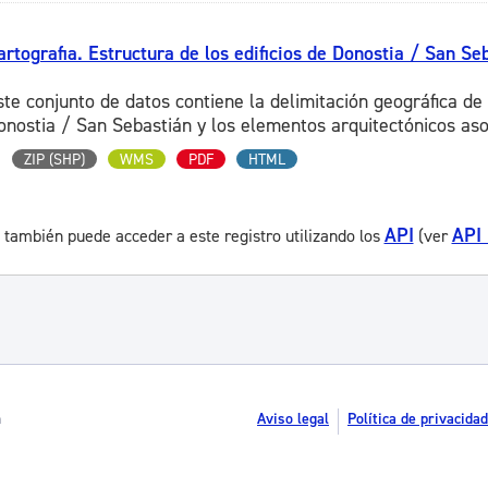
artografia. Estructura de los edificios de Donostia / San Se
ste conjunto de datos contiene la delimitación geográfica de 
onostia / San Sebastián y los elementos arquitectónicos aso
ZIP (SHP)
WMS
PDF
HTML
API
API
 también puede acceder a este registro utilizando los
(ver
n
Aviso legal
Política de privacidad