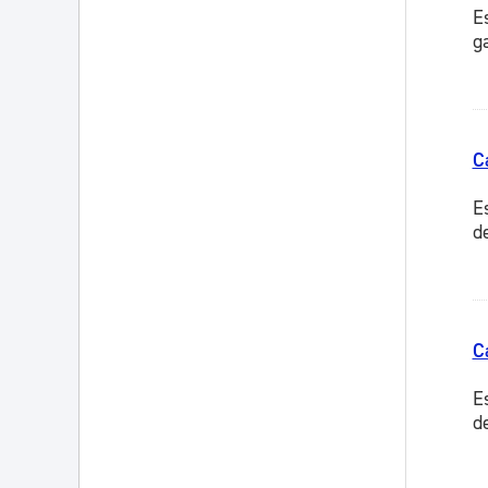
E
g
C
E
d
C
E
de