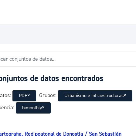
onjuntos de datos encontrados
atos:
Grupos:
PDF
Urbanismo e infraestructuras
encia:
bimonthly
artografia. Red peatonal de Donostia / San Sebastián