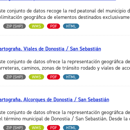
ste conjunto de datos recoge la red peatonal del municipio d
elimitación geográfica de elementos destinados exclusivament
ZIP (SHP)
WMS
PDF
HTML
artografia. Viales de Donostia / San Sebastián
ste conjunto de datos ofrece la representación geográfica de 
arreteras, caminos, zonas de tránsito rodado y viales de acce
ZIP (SHP)
WMS
PDF
HTML
artografia. Alcorques de Donostia / San Sebastián
ste conjunto de datos ofrece la representación geográfica d
el término municipal de Donostia / San Sebastián. Desde la di
ZIP (SHP)
WMS
PDF
HTML