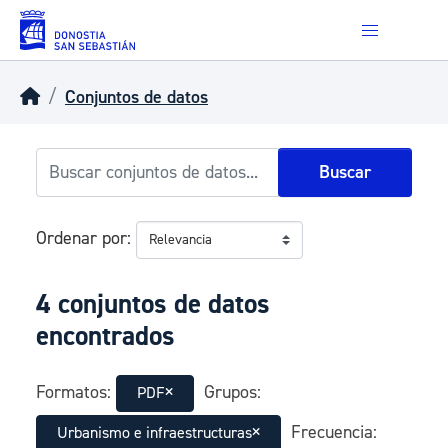
Skip to main content
Conjuntos de datos
Buscar
Ordenar por
4 conjuntos de datos
encontrados
Formatos:
Grupos:
PDF
Frecuencia:
Urbanismo e infraestructuras