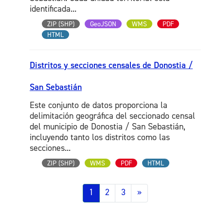
identificada...
ZIP (SHP)
GeoJSON
WMS
PDF
HTML
Distritos y secciones censales de Donostia /
San Sebastián
Este conjunto de datos proporciona la
delimitación geográfica del seccionado censal
del municipio de Donostia / San Sebastián,
incluyendo tanto los distritos como las
secciones...
ZIP (SHP)
WMS
PDF
HTML
1
2
3
»