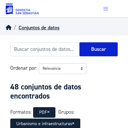
Skip to main content
Conjuntos de datos
Buscar
Ordenar por
48 conjuntos de datos
encontrados
Formatos:
Grupos:
PDF
Urbanismo e infraestructuras