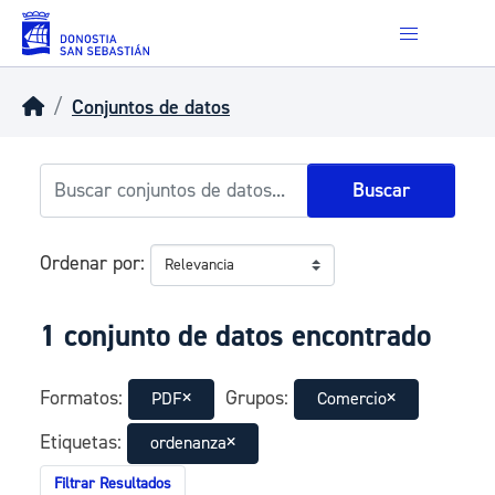
Skip to main content
Conjuntos de datos
Buscar
Ordenar por
1 conjunto de datos encontrado
Formatos:
Grupos:
PDF
Comercio
Etiquetas:
ordenanza
Filtrar Resultados