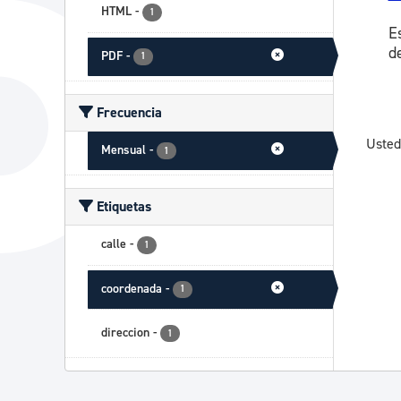
HTML
-
1
E
d
PDF
-
1
Frecuencia
Usted
Mensual
-
1
Etiquetas
calle
-
1
coordenada
-
1
direccion
-
1