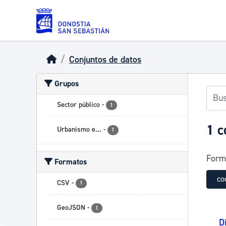
Skip to main content
Conjuntos de datos
Grupos
Sector público
-
1
1 c
Urbanismo e...
-
1
Form
Formatos
co
CSV
-
1
GeoJSON
-
1
D