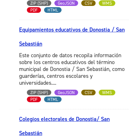
ZIP (SHP)
GeoJSON
CSV
WMS
PDF
HTML
Equipamientos educativos de Donostia / San
Sebastián
Este conjunto de datos recopila información
sobre los centros educativos del término
municipal de Donostia / San Sebastián, como
guarderías, centros escolares y
universidades....
ZIP (SHP)
GeoJSON
CSV
WMS
PDF
HTML
Colegios electorales de Donostia/ San
Sebastián