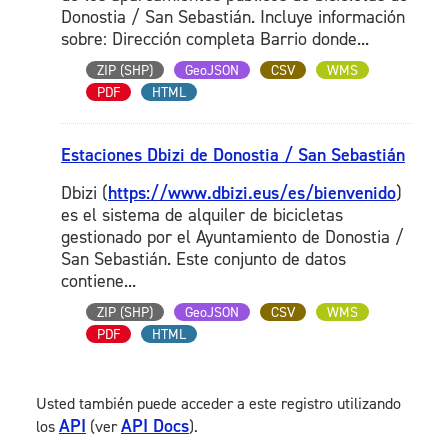
Donostia / San Sebastián. Incluye información
sobre: Dirección completa Barrio donde...
ZIP (SHP)
GeoJSON
CSV
WMS
PDF
HTML
Estaciones Dbizi de Donostia / San Sebastián
Dbizi (
https://www.dbizi.eus/es/bienvenido
)
es el sistema de alquiler de bicicletas
gestionado por el Ayuntamiento de Donostia /
San Sebastián. Este conjunto de datos
contiene...
ZIP (SHP)
GeoJSON
CSV
WMS
PDF
HTML
Usted también puede acceder a este registro utilizando
API
API Docs
los
(ver
).