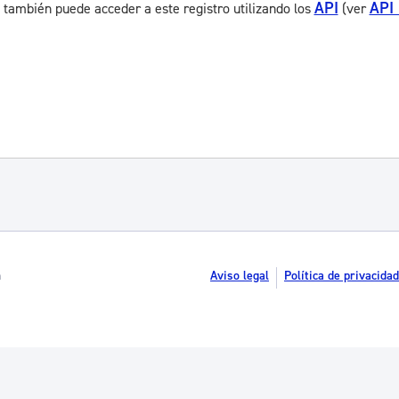
API
API
 también puede acceder a este registro utilizando los
(ver
n
Aviso legal
Política de privacidad