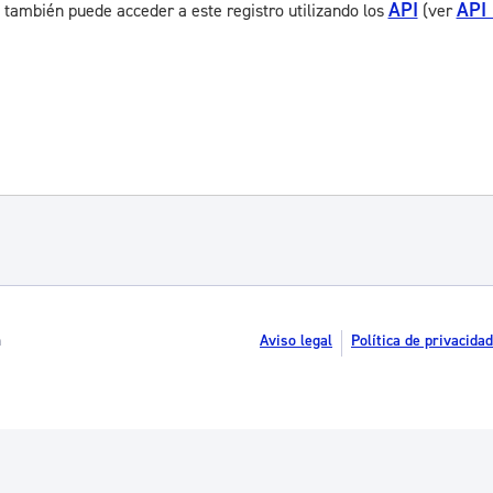
API
API
 también puede acceder a este registro utilizando los
(ver
n
Aviso legal
Política de privacidad