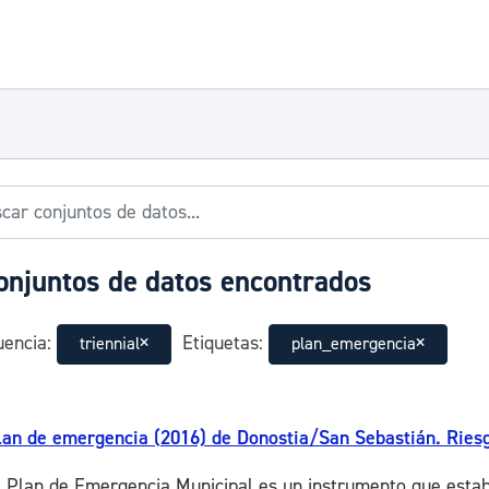
onjuntos de datos encontrados
encia:
Etiquetas:
triennial
plan_emergencia
lan de emergencia (2016) de Donostia/San Sebastián. Riesg
l Plan de Emergencia Municipal es un instrumento que estab