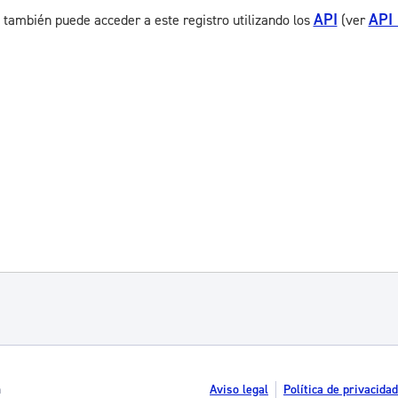
API
API
 también puede acceder a este registro utilizando los
(ver
n
Aviso legal
Política de privacidad