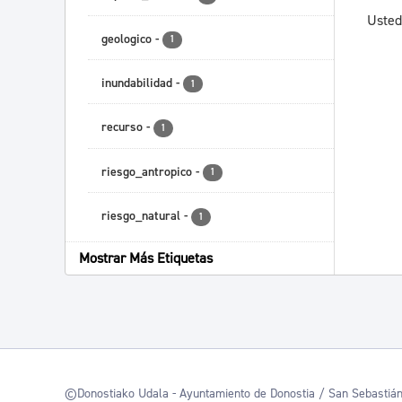
Usted
geologico
-
1
inundabilidad
-
1
recurso
-
1
riesgo_antropico
-
1
riesgo_natural
-
1
Mostrar Más Etiquetas
©Donostiako Udala - Ayuntamiento de Donostia / San Sebastiá