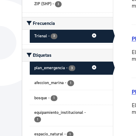
ZIP (SHP)
-
3
m
Frecuencia
Trienal
-
3
P
E
Etiquetas
m
plan_emergencia
-
3
afeccion_marina
-
1
P
bosque
-
1
E
m
equipamiento_institucional
-
1
espacio_natural
-
1