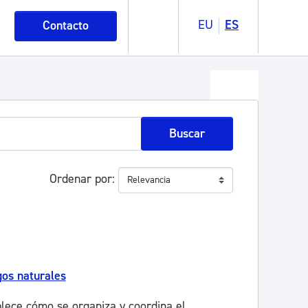
EU
ES
Contacto
Buscar
Ordenar por
os naturales
lece cómo se organiza y coordina el